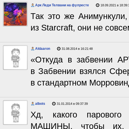
Арк Леди Телвани на фулресте
18.09.2021 в 18:39:
Так это же Анимункули,
из Starcraft, они не совс
Aldaaron
31.08.2014 в 16:21:48
«Откуда в забвении А
в Забвении взялся Сфер
в стандартном Морровинд
albots
31.01.2014 в 09:37:39
Хд, какого парового
МАШИНЫ, чтобы их,