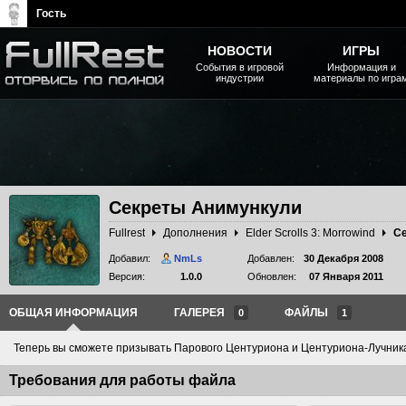
Гость
НОВОСТИ
ИГРЫ
События в игровой
Информация и
индустрии
материалы по игра
The Elder Scrolls, Fallout,
Bethesda Softworks - статьи,
новости, дополнения
Секреты Анимункули
Fullrest
Дополнения
Elder Scrolls 3: Morrowind
С
Добавил:
NmLs
Добавлен:
30 Декабря 2008
Версия:
1.0.0
Обновлен:
07 Января 2011
ОБЩАЯ ИНФОРМАЦИЯ
ГАЛЕРЕЯ
ФАЙЛЫ
0
1
Теперь вы сможете призывать Парового Центуриона и Центуриона-Лучник
Требования для работы файла