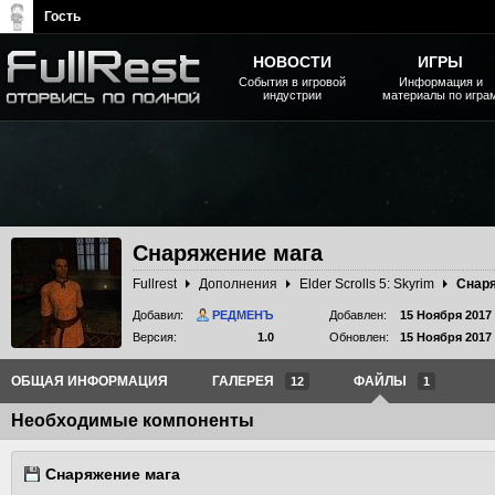
Гость
НОВОСТИ
ИГРЫ
События в игровой
Информация и
индустрии
материалы по игра
The Elder Scrolls, Fallout,
Bethesda Softworks - статьи,
новости, дополнения
Снаряжение мага
Fullrest
Дополнения
Elder Scrolls 5: Skyrim
Снаря
Добавил:
РЕДМЕНЪ
Добавлен:
15 Ноября 2017
Версия:
1.0
Обновлен:
15 Ноября 2017
ОБЩАЯ ИНФОРМАЦИЯ
ГАЛЕРЕЯ
ФАЙЛЫ
12
1
Необходимые компоненты
Снаряжение мага