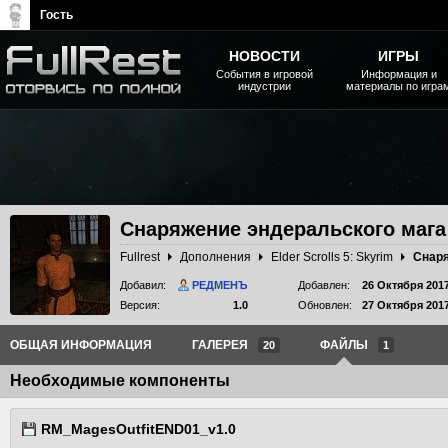
Гость
НОВОСТИ
ИГРЫ
События в игровой
Информация и
индустрии
материалы по игра
The Elder Scrolls, Fallout,
Bethesda Softworks - статьи,
новости, дополнения
Снаряжение эндеральского мага
Fullrest
Дополнения
Elder Scrolls 5: Skyrim
Снаря
Добавил:
РЕДМЕНЪ
Добавлен:
26 Октября 201
Версия:
1.0
Обновлен:
27 Октября 201
ОБЩАЯ ИНФОРМАЦИЯ
ГАЛЕРЕЯ
ФАЙЛЫ
20
1
Необходимые компоненты
RM_MagesOutfitEND01_v1.0