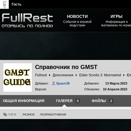
Гость
НОВОСТИ
ИГРЫ
События в игровой
Информация и
индустрии
материалы по игра
The Elder Scrolls, Fallout,
Bethesda Softworks - статьи,
новости, дополнения
Справочник по GMST
Fullrest
Дополнения
Elder Scrolls 3: Morrowind
Сп
Добавил:
Spaun39
Добавлен:
13 Марта 2023
Версия:
Обновлен:
10 Апреля 2023
ОБЩАЯ ИНФОРМАЦИЯ
ГАЛЕРЕЯ
ФАЙЛЫ
0
2
ТЭГИ:
РАЗНОЕ
РАЗРАБОТЧИКАМ