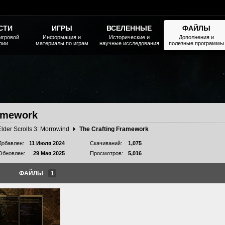
СТИ
ИГРЫ
ВСЕЛЕННЫЕ
ФАЙЛЫ
игровой
Информация и
Исторические и
Дополнения и
рии
материалы по играм
научные исследования
полезные программы
ramework
Elder Scrolls 3: Morrowind
The Crafting Framework
Добавлен:
11 Июля 2024
Скачиваний:
1,075
Обновлен:
29 Мая 2025
Просмотров:
5,016
ФАЙЛЫ
1