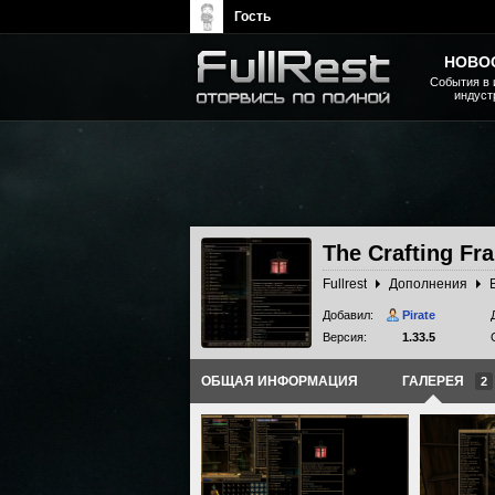
Гость
НОВО
События в 
индуст
The Elder Scrolls, Fallout,
Bethesda Softworks - статьи,
новости, дополнения
The Crafting F
Fullrest
Дополнения
Добавил:
Pirate
Версия:
1.33.5
ОБЩАЯ ИНФОРМАЦИЯ
ГАЛЕРЕЯ
2