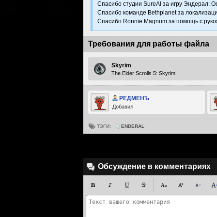
Спасибо студии SureAI за игру Эндерал: О
Спасибо команде Bethplanet за локализаци
Спасибо Ronnie Magnum за помощь с руко
Требования для работы файла
Skyrim
The Elder Scrolls 5: Skyrim
РЕДМЕНЪ
Добавил
ТЭГИ:
ENDERAL
Обсуждение в комментариях