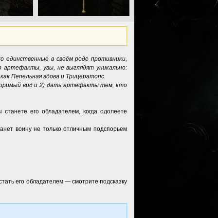
о единственные в своём роде противники,
 артефакты, увы, не выглядят уникально:
как Пепельная вдова и Трицератопс.
оримый вид и 2) дать артефакты тем, кто
станете его обладателем, когда одолеете
танет воину не только отличным подспорьем
стать его обладателем — смотрите подсказку