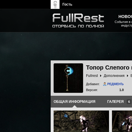
Гость
НОВО
События в 
индуст
The Elder Scrolls, Fallout,
Bethesda Softworks - статьи,
новости, дополнения
Топор Слепого
Fullrest
Дополнения
Добавил:
РЕДМЕНЪ
Версия:
1.0
ОБЩАЯ ИНФОРМАЦИЯ
ГАЛЕРЕЯ
6