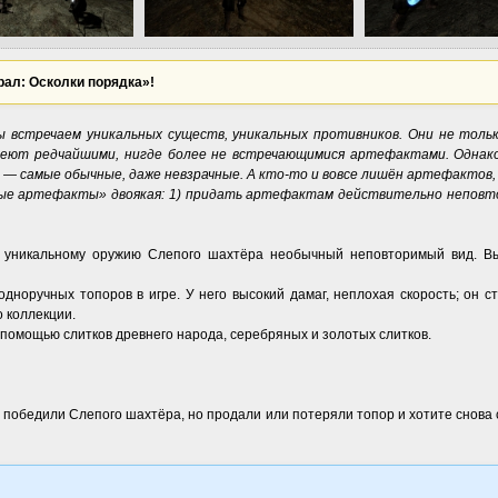
ал: Осколки порядка»!
 встречаем уникальных существ, уникальных противников. Они не тольк
адеют редчайшими, нигде более не встречающимися артефактами. Однако
 — самые обычные, даже невзрачные. А кто-то и вовсе лишён артефактов, 
ые артефакты» двоякая: 1) придать артефактам действительно неповт
 уникальному оружию Слепого шахтёра необычный неповторимый вид. Вы 
дноручных топоров в игре. У него высокий дамаг, неплохая скорость; он с
 коллекции.
 помощью слитков древнего народа, серебряных и золотых слитков.
 победили Слепого шахтёра, но продали или потеряли топор и хотите снова 