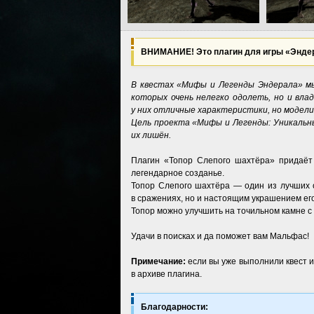
ВНИМАНИЕ! Это плагин для игры «Эндер
В квестах «Мифы и Легенды Эндерала» мы
которых очень нелегко одолеть, но и вл
у них отличные характеристики, но модели
Цель проекта «Мифы и Легенды: Уникальн
их лишён.
Плагин «Топор Слепого шахтёра» придаёт
легендарное созданье.
Топор Слепого шахтёра — один из лучших о
в сражениях, но и настоящим украшением его
Топор можно улучшить на точильном камне с
Удачи в поисках и да поможет вам Мальфас!
Примечание:
если вы уже выполнили квест и
в архиве плагина.
Благодарности: