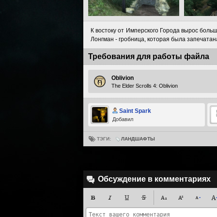
К востоку от Имперского Города вырос больш
Лонгман - гробница, которая была запечата
Требования для работы файла
Oblivion
The Elder Scrolls 4: Oblivion
Saint Spark
Добавил
ТЭГИ:
ЛАНДШАФТЫ
Обсуждение в комментариях