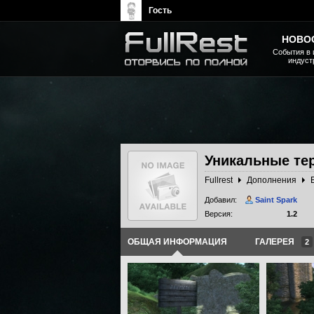
Гость
НОВО
События в 
индуст
The Elder Scrolls, Fallout,
Bethesda Softworks - статьи,
новости, дополнения
Уникальные те
Fullrest
Дополнения
Добавил:
Saint Spark
Версия:
1.2
ОБЩАЯ ИНФОРМАЦИЯ
ГАЛЕРЕЯ
2