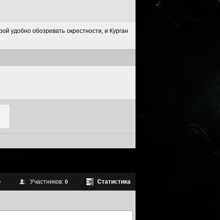
рой удобно обозревать окрестности, и Курган
Участников:
Статистика
0
0