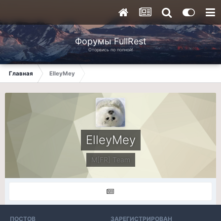
Форумы FullRest
Оторвись по полной!
Главная
ElleyMey
ElleyMey
M[FR] Team
ПОСТОВ
ЗАРЕГИСТРИРОВАН