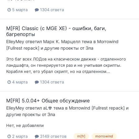
5 марта
1304 ответа
M[FR] Classic (с MGE XE) - ошибки, баги,
багрепорты
ElleyMey
ответил
Марк К. Марцелл
тема в
Morrowind
[Fullrest repack] и другие проекты от Эла
Это баг всех ЛОДов на класическом движке - отдаленного
ландшафта, он генерируется раз и не учитывая скрипты.
Корабля нет, его убрал скрипт, но на отдаленном...
4 марта
1304 ответа
M[FR] 5.0.04+ Общее обсуждение
ElleyMey
ответил
aL☢
тема в
Morrowind [Fullrest repack] и
другие проекты от Эла
Нет, не добавляли
2 марта
3149 ответов
m[fr]
morrowind