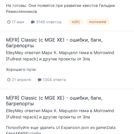
Не готовы. Они появятся при развитии квестов Гильдии
Ремесленников.
17 мая
3149 ответов
m[fr]
morrowind
M[FR] Classic (с MGE XE) - ошибки, баги,
багрепорты
ElleyMey
ответил
Марк К. Марцелл
тема в
Morrowind
[Fullrest repack] и другие проекты от Эла
Хорошего пути.
21 апреля
1304 ответа
M[FR] Classic (с MGE XE) - ошибки, баги,
багрепорты
ElleyMey
ответил
Марк К. Марцелл
тема в
Morrowind
[Fullrest repack] и другие проекты от Эла
Попробуйте еще удалить UI Expansion.json из game\Data
Files\MWSE\config.