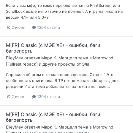
Если у вас мфр, то язык переключается на PrintScreen или
ScrollLock возле него (точно не помню). А игру начинали на
версии 4,1+ или 5,0+?
2 июня
1304 ответа
M[FR] Classic (с MGE XE) - ошибки, баги,
багрепорты
ElleyMey
ответил
Марк К. Марцелл
тема в
Morrowind
[Fullrest repack] и другие проекты от Эла
Спросила об этом в канале переводчиков. Ответ: " Это
особенность оригинала. В ТР нет команды addtopic "день
рождения" эта тема добавляется из текста по теме...
2 июня
1304 ответа
M[FR] Classic (с MGE XE) - ошибки, баги,
багрепорты
ElleyMey
ответил
Марк К. Марцелл
тема в
Morrowind