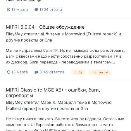
13 марта
1304 ответа
M[FR] 5.0.04+ Общее обсуждение
ElleyMey
ответил
aL☢
тема в
Morrowind [Fullrest repack] и
другие проекты от Эла
Мы не исправляем баги ТР. Их нет смысла сюда рапортовать.
Баги с квестами надо нести собственно разработчикам ТР в
их дискорд. Баги перевода - переводчикам в телеграм...
13 марта
3149 ответов
m[fr]
morrowind
M[FR] Classic (с MGE XE) - ошибки, баги,
багрепорты
ElleyMey
ответил
Марк К. Марцелл
тема в
Morrowind
[Fullrest repack] и другие проекты от Эла
Не вижу ничего плохого. Вместо иконок надписи. Остальные
компоненты UI Expansion работают. Возможно с чем-то
конфликт из набора МВСЕ-модов, или у нас такая сборка...