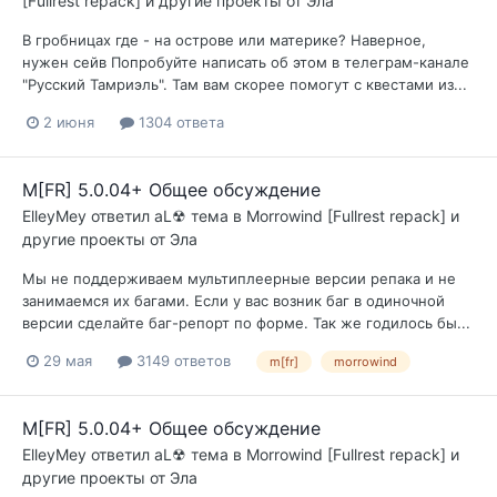
[Fullrest repack] и другие проекты от Эла
В гробницах где - на острове или материке? Наверное,
нужен сейв Попробуйте написать об этом в телеграм-канале
"Русский Тамриэль". Там вам скорее помогут с квестами из...
2 июня
1304 ответа
M[FR] 5.0.04+ Общее обсуждение
ElleyMey
ответил
aL☢
тема в
Morrowind [Fullrest repack] и
другие проекты от Эла
Мы не поддерживаем мультиплеерные версии репака и не
занимаемся их багами. Если у вас возник баг в одиночной
версии сделайте баг-репорт по форме. Так же годилось бы...
29 мая
3149 ответов
m[fr]
morrowind
M[FR] 5.0.04+ Общее обсуждение
ElleyMey
ответил
aL☢
тема в
Morrowind [Fullrest repack] и
другие проекты от Эла