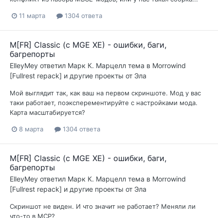
11 марта
1304 ответа
M[FR] Classic (с MGE XE) - ошибки, баги,
багрепорты
ElleyMey
ответил
Марк К. Марцелл
тема в
Morrowind
[Fullrest repack] и другие проекты от Эла
Мой выглядит так, как ваш на первом скриншоте. Мод у вас
таки работает, поэксперементируйте с настройками мода.
Карта масштабируется?
8 марта
1304 ответа
M[FR] Classic (с MGE XE) - ошибки, баги,
багрепорты
ElleyMey
ответил
Марк К. Марцелл
тема в
Morrowind
[Fullrest repack] и другие проекты от Эла
Скриншот не виден. И что значит не работает? Меняли ли
что-то в МСР?