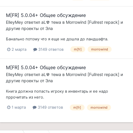
M[FR] 5.0.04+ Общее обсуждение
ElleyMey
ответил
aL☢
тема в
Morrowind [Fullrest repack] и
другие проекты от Эла
Банально потому что я еще не дошла до ландшафта.
2 марта
3149 ответов
m[fr]
morrowind
M[FR] 5.0.04+ Общее обсуждение
ElleyMey
ответил
aL☢
тема в
Morrowind [Fullrest repack] и
другие проекты от Эла
Книга должна попасть игроку в инвентарь и ее надо
пррочитать из него.
1 марта
3149 ответов
m[fr]
morrowind