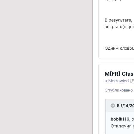
В результате
вскрыть(с цел
Одним словом
M[FR] Clas
в
Morrowind [F
Опубликовано
В 1/14/2
bobik116
, 
Отключил в