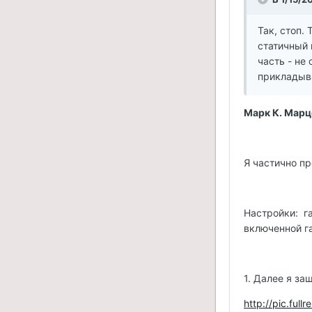
Так, стоп.
статичный 
часть - не
прикладыва
Марк К. Марц
Я частично пр
Настройки: г
включенной г
1. Далее я за
http://pic.full