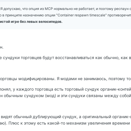
. Я допускаю, что опция из МСР нормально не работает, и поэтому респаун
то в принципе назначению опции "Container respawn timescale" противоречит)
истой игре без левых велосипедов.
н.
е сундуки торговцев будут восстанавливаться как обычно, как в
торговцы модифицированы. Я модами не занимаюсь, поэтому точ
понял, у каждого торговца есть торговый сундук органик-контей
н обычным сундуком (мод) и эти сундуки связаны между собой
е видят обычный дублирующий сундук, а оригинальный органик-
наю). Плюс к этому есть какой-то механизм увеличения времен