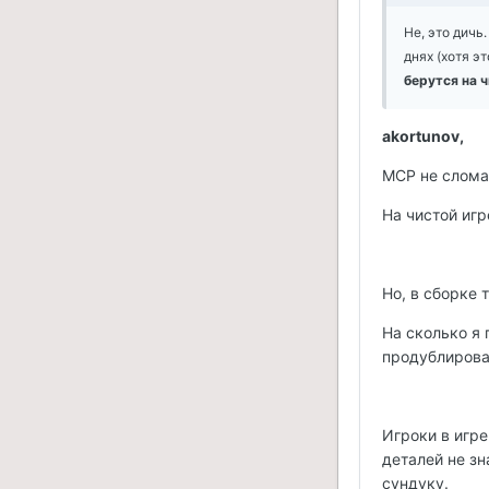
Не, это дичь
днях (хотя э
берутся на ч
akortunov,
MCP не слома
На чистой игр
Но, в сборке 
На сколько я 
продублирова
Игроки в игр
деталей не з
сундуку.