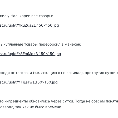
пил у Налькарии все товары:
lrest.ru/upl/t/YRuZuaZL_150x150.jpg
 выкупленные товары перебросил в манекен:
lrest.ru/upl/t/YSEmMdz3_150x150.jpg
отходя от торговки (т.е. локацию я не покидал), прокрутил сутки
rest.ru/upl/t/YTiEs1wz_150x150.jpg
то ингредиенты обновились через сутки. Тогда не совсем понятн
роверял, так как не было времени.