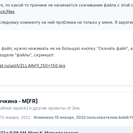
е, по какой то причине не начинается скачивание файла с этой
ack/files
следнему комменту на ней проблема не только у меня. Я зареги
 файл, нужно нажимать не на большую кнопку "Скачать файл", 
азделе "файлы", скриншот:
rest.ru/upl/t/ZLLAAVjY_150x150.jpg
чкина - M[FR]
ullrest repack] и другие проекты от Эла
15 января, 2022
·
Изменено
15 января, 2022
пользователем bobik1
022 в 8:09 AM, Марк К. Марцелл сказал: