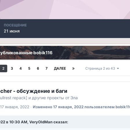
ПОСЕЩЕНИЕ
21 июня
публикованные bobik116
2
3
4
5
6
7
ДАЛЕЕ
Страница 2 из 43
cher - обсуждение и баги
ullrest repack] и другие проекты от Эла
17 января, 2022
·
Изменено
17 января, 2022
пользователем bobik11
022 в 10:30 AM, VeryOldMan сказал: