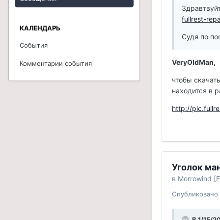
Здравтвуйт
fullrest-rep
КАЛЕНДАРЬ
Судя по по
События
VeryOldMan,
Комментарии события
чтобы скачать
находится в р
http://pic.full
Уголок ман
в
Morrowind [F
Опубликовано
В 1/15/2