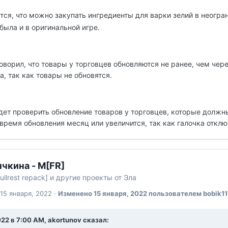
ется, что можно закупать ингредиенты для варки зелий в неогр
ыла и в оригинальной игре.
говорил, что товары у торговцев обновляются не ранее, чем че
а, так как товары не обновятся.
дет проверить обновление товаров у торговцев, которые должны
время обновления месяц или увеличится, так как галочка отклю
чкина - M[FR]
ullrest repack] и другие проекты от Эла
15 января, 2022
·
Изменено
15 января, 2022
пользователем bobik1
022 в 7:00 AM, akortunov сказал: