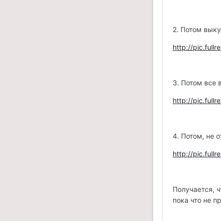
2. Потом выку
http://pic.ful
3. Потом все
http://pic.ful
4. Потом, не 
http://pic.full
Получается, ч
пока что не п