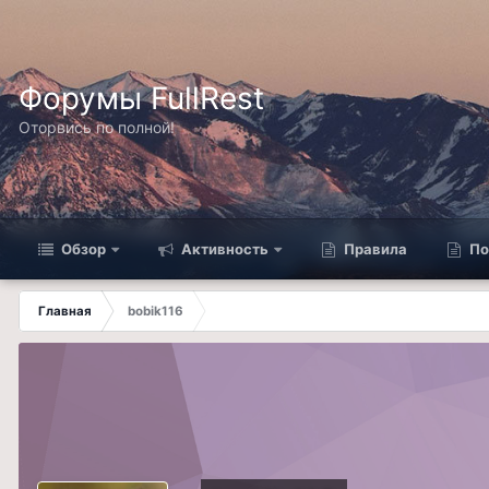
Форумы FullRest
Оторвись по полной!
Обзор
Активность
Правила
По
Главная
bobik116