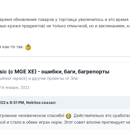
, время обновления товаров у торговца увеличилось и это врем
ью кражи предметов) не только отмычкой, но и заклинанием, ка
 как-то так.
sic (с MGE XE) - ошибки, баги, багрепорты
ullrest repack] и другие проекты от Эла
14 января, 2022
022 в 8:51 PM, Nekitos сказал:
огромное человеческое спасибо!
Действительно это сработал
сё и стало в обеих играх норм. Этот совет вполне претендует н