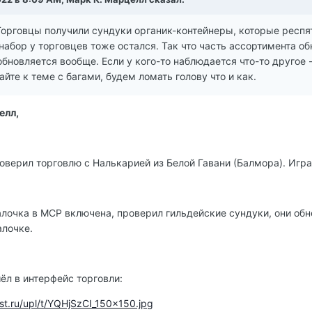
 Торговцы получили сундуки органик-контейнеры, которые респят
набор у торговцев тоже остался. Так что часть ассортимента об
 обновляется вообще. Если у кого-то наблюдается что-то другое 
йте к теме с багами, будем ломать голову что и как.
елл,
оверил торговлю с Налькарией из Белой Гавани (Балмора). Игр
алочка в MCP включена, проверил гильдейские сундуки, они об
алочке.
шёл в интерфейс торговли:
rest.ru/upl/t/YQHjSzCI_150x150.jpg