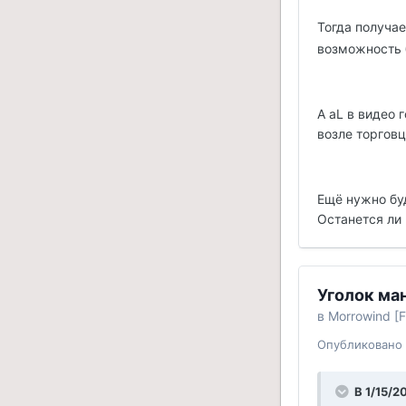
Тогда получа
возможность б
А aL в видео 
возле торговц
Ещё нужно бу
Останется ли 
Уголок ман
в
Morrowind [F
Опубликовано
В 1/15/2