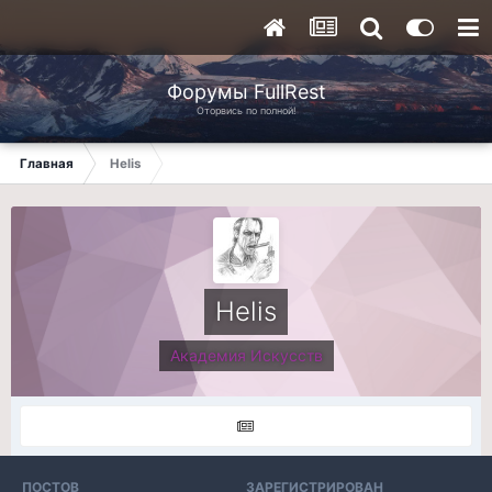
Форумы FullRest
Оторвись по полной!
Главная
Helis
Helis
Академия Искусств
ПОСТОВ
ЗАРЕГИСТРИРОВАН