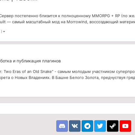
 Сервер постепенно близится к полноценному MMORPG + RP (по жел
Rebuilt — самый масштабный мод на Morrowind, воссоздающий матери
 )
работка и публикация плагинов
 Two Eras of an Old Snake" - самым молодым участником суперпроект
крета о Новых Владениях. В Башне Белого Золота, предчуствуя гряд
Discord
VK
Telegram
Twitter
Steam
Youtu