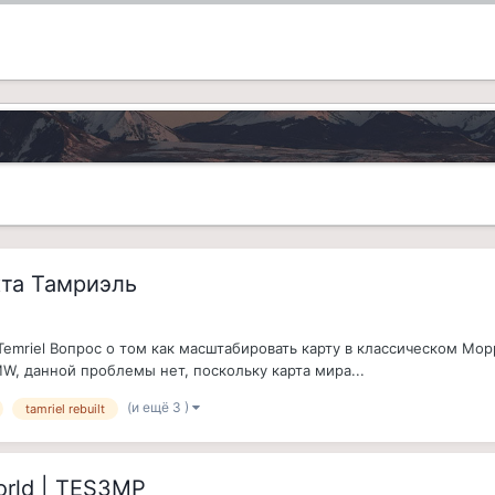
кта Тамриэль
t Temriel Вопрос о том как масштабировать карту в классическом М
W, данной проблемы нет, поскольку карта мира...
(и ещё 3 )
tamriel rebuilt
World | TES3MP