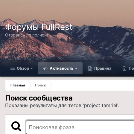
Форумы FullRest
Оторвись по полной!
Обзор
Активность
Правила
По
Главная
Поиск
Поиск сообщества
Показаны результаты для тегов 'project tamriel'.