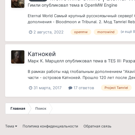
Гимли
опубликовал тема в
OpenMW Engine
Eternal World Самый крупный русскоязычный сервер!
дополнения - Bloodmoon и Tribunal. 2. Мод Tamriel 
(и ещё 8
2 августа, 2022
openmw
morrowind
Катнокей
Марк К. Марцелл
опубликовал тема в
TES III: Раз
В рамках работы над глобальным дополнением "Akavir:
части - островов Катнокей. Прошло 120 лет после Де
31 марта, 2017
17 ответов
Project Tamriel
Главная
Поиск
Тема
Политика конфиденциальности
Обратная связь