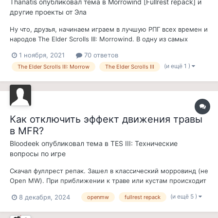
Thanatis
опубликовал тема в
Morrowind [Fullrest repack] и
другие проекты от Эла
Ну что, друзья, начинаем играем в лучшую РПГ всех времен и
народов The Elder Scrolls III: Morrowind. В одну из самых
качественных, известных и хардкорных сборок Fullrest repack
1 ноября, 2021
70 ответов
(версии 4.0+). Отыгрываем колдуна-некроманта Танатиса-Ра.
(и ещё 1 )
The Elder Scrolls III: Morrow
The Elder Scrolls III
Условия прохождения: - без краж (если только не по квесту);
- бе...
Как отключить эффект движения травы
в MFR?
Bloodeek
опубликовал тема в
TES III: Технические
вопросы по игре
Скачал фуллрест репак. Зашел в классический морровинд (не
Open MW). При приближении к траве или кустам происходит
нечто невнятное. Как будто эффект рыбьего глаза на кусты
(и ещё 5 )
8 декабря, 2024
openmw
fullrest repack
накладывается. В списке модов не смог найти какой
конкретно мод за это отвечает. Не критично, но бесит. Кто