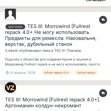
СОРТИРОВКА
TES III: Morrowind [Fullrest
tes3 mods
repack 4.0+ Не могу использовать
Предметы для ремесла: Наковальня,
верстак, дубильный станок
V_itamin
опубликовал тема в
TES III: Плагины
Подхожу к объектам для создания брони и оружия в
Морровинд Fullrest repack и не могу использовать, просто
нажимаю кнопку взаимодействия но ничего не происходит.
10 апреля, 2025
fullrest repack 4.0+
fullrest repack
Может нужен какой ни будь предмет для этого, хотя молот в
инвентаре есть.
TES III: Morrowind [Fullrest repack 4.0+].
Аргонианин колдун-некромант