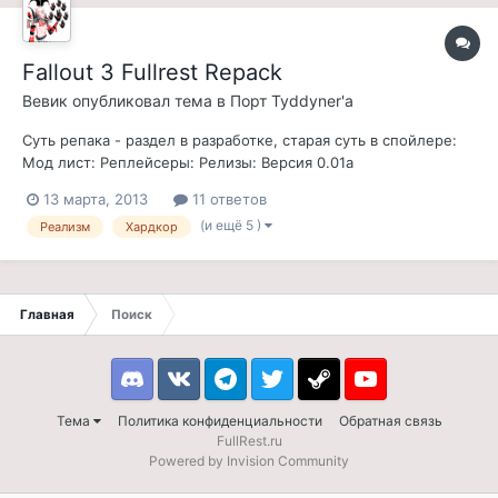
знает как это отключи...
Fallout 3 Fullrest Repack
Вевик
опубликовал тема в
Порт Tyddyner'а
Cуть репака - раздел в разработке, старая суть в спойлере:
Мод лист: Реплейсеры: Релизы: Версия 0.01a
13 марта, 2013
11 ответов
(и ещё 5 )
Реализм
Хардкор
Главная
Поиск
Discord
VK
Telegram
Twitter
Steam
Youtube
Тема
Политика конфиденциальности
Обратная связь
FullRest.ru
Powered by Invision Community