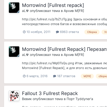
Morrowind [Fullrest repack]
aL☢
опубликовал тема в
Архив M[FR]
http://pic.fullrest.ru/p7bZ1JTg.jpg Здесь основная и 
непосредственно отлов багов и всевозможные сообщ
10 ноября, 2011
6963 ответа
Сборка
У
Morrowind [Fullrest Repack] Переза
aL☢
опубликовал тема в
Архив M[FR]
http://pic.fullrest.ru/Wql0TsQu.png Итак, уважаемые
Morrowind [Fullrest Repack], и для этого есть довольн
6 марта, 2016
187 ответов
M[FR]
сборк
Fallout 3 Fullrest Repack
Вевик
опубликовал тема в
Порт Tyddyner'а