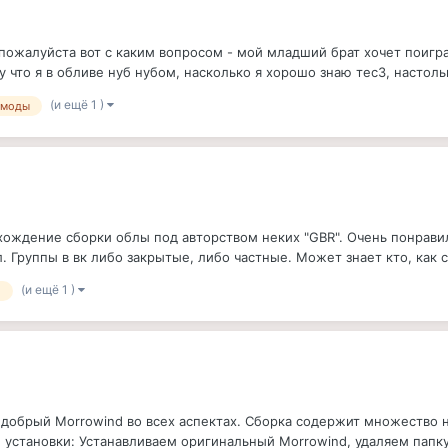
ожалуйста вот с каким вопросом - мой младший брат хочет поигра
у что я в обливе нуб нубом, насколько я хорошо знаю тес3, настольк
(и ещё 1 )
моды
хождение сборки облы под авторством неких "GBR". Очень понравила
л. Группы в вк либо закрытые, либо частные. Может знает кто, как си
(и ещё 1 )
d
 добрый Morrowind во всех аспектах. Сборка содержит множество 
установки: Устанавливаем оригинальный Morrowind, удаляем папку с