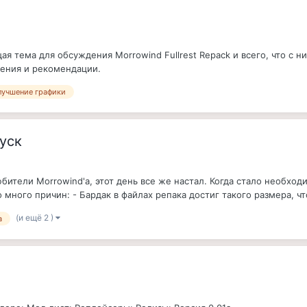
общая тема для обсуждения Morrowind Fullrest Repack и всего, что с 
ения и рекомендации.
лучшение графики
пуск
 любители Morrowind'а, этот день все же настал. Когда стало необхо
о много причин: - Бардак в файлах репака достиг такого размера, что
(и ещё 2 )
а