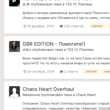
aL☢
опубликовал тема в
TES IV: Плагины
Доброго вечера уважаемые фуллрестчане! Помогите п
сборку с модами для Обливиона и где их взять, потом
16 декабря, 2012
229 ответов
oblivion
GBR EDITION - Помогите!)
shibv
опубликовал тема в
TES IV: Плагины
Всем приветик! Видел как то на просторах ютуба про
прости!!!)) Но по итогу никакой инфы в гугле на нашё
24 октября, 2018
2 ответа
oblivion
mo
Chaos Heart Overhaul
Masamune
опубликовал тема в
Chaos Heart
Описание: Chaos Heart Overhaul преображает старый
следовательно, повышает качество геймплея. Способ 