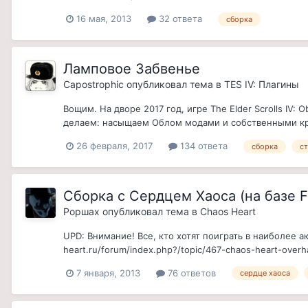
16 мая, 2013
32 ответа
сборка
Ламповое Забвенье
Capostrophic
опубликовал тема в
TES IV: Плагины
Вощим. На дворе 2017 год, игре The Elder Scrolls IV:
делаем: насыщаем Облом модами и собственными кри
26 февраля, 2017
134 ответа
сборка
с
Сборка с Сердцем Хаоса (на базе Fu
Роршах
опубликовал тема в
Chaos Heart
UPD: Внимание! Все, кто хотят поиграть в наиболее ак
heart.ru/forum/index.php?/topic/467-chaos-heart-ove
7 января, 2013
76 ответов
сердце хаоса