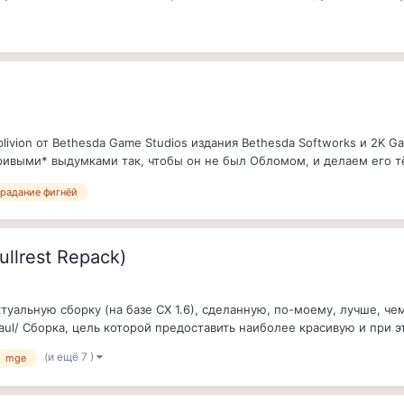
 Oblivion от Bethesda Game Studios издания Bethesda Softworks и 2K 
выми* выдумками так, чтобы он не был Обломом, и делаем его т
традание фигнёй
llrest Repack)
туальную сборку (на базе СХ 1.6), сделанную, по-моему, лучше, чем
rhaul/ Сборка, цель которой предоставить наиболее красивую и при
(и ещё 7 )
mge