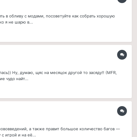
ть в обливу с модами, посоветуйте как собрать хорошую
о я не шарю в...
сь)) Ну, думаю, щяс на месяцок другой то засяду!! (MFR,
е чудо найт...
нововведений, а также правит большое количество багов —
 игрой и на её...