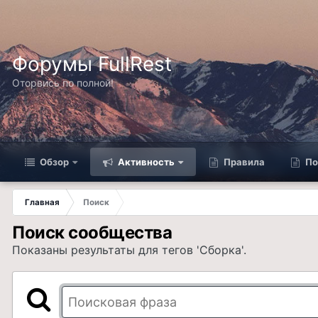
Форумы FullRest
Оторвись по полной!
Обзор
Активность
Правила
По
Главная
Поиск
Поиск сообщества
Показаны результаты для тегов 'Сборка'.