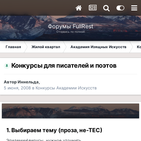
Форумы FullRest
Оторвись по полной!
Главная
Жилой квартал
Академия Изящных Искусств
К
Конкурсы для писателей и поэтов
Автор
Иннельда
,
5 июня, 2008
в
Конкурсы Академии Искусств
1. Выбираем тему (проза, не-ТЕС)
Эпидемии\вирусы, нужное уточнить