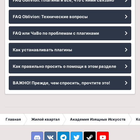
FAQ Oblivion: Плагины и всё, что с ними связано
FAQ Oblivion: Технические вопросы
FAQ или ЧаВо по проблемам с плагинами
Как устанавливать плагины
Как правильно просить о помощи в этом разделе
ВАЖНО! Прежде, чем спросить, прочтите это!
Главная
Жилой квартал
Академия Изящных Искусств
К