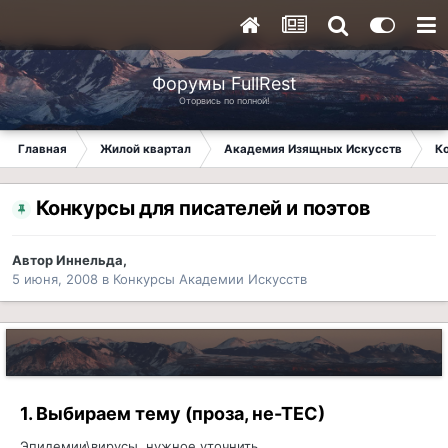
Форумы FullRest
Оторвись по полной!
Главная
Жилой квартал
Академия Изящных Искусств
К
Конкурсы для писателей и поэтов
Автор
Иннельда
,
5 июня, 2008
в
Конкурсы Академии Искусств
1. Выбираем тему (проза, не-ТЕС)
Эпидемии\вирусы, нужное уточнить