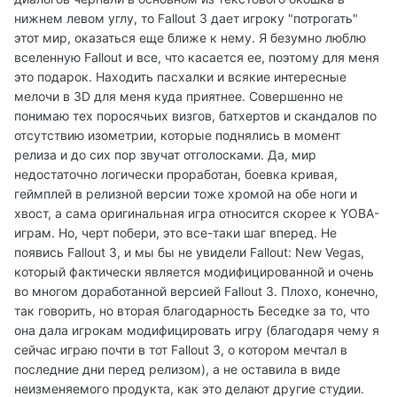
нижнем левом углу, то Fallout 3 дает игроку "потрогать"
этот мир, оказаться еще ближе к нему. Я безумно люблю
вселенную Fallout и все, что касается ее, поэтому для меня
это подарок. Находить пасхалки и всякие интересные
мелочи в 3D для меня куда приятнее. Совершенно не
понимаю тех поросячьих визгов, батхертов и скандалов по
отсутствию изометрии, которые поднялись в момент
релиза и до сих пор звучат отголосками. Да, мир
недостаточно логически проработан, боевка кривая,
геймплей в релизной версии тоже хромой на обе ноги и
хвост, а сама оригинальная игра относится скорее к YOBA-
играм. Но, черт побери, это все-таки шаг вперед. Не
появись Fallout 3, и мы бы не увидели Fallout: New Vegas,
который фактически является модифицированной и очень
во многом доработанной версией Fallout 3. Плохо, конечно,
так говорить, но вторая благодарность Беседке за то, что
она дала игрокам модифицировать игру (благодаря чему я
сейчас играю почти в тот Fallout 3, о котором мечтал в
последние дни перед релизом), а не оставила в виде
неизменяемого продукта, как это делают другие студии.