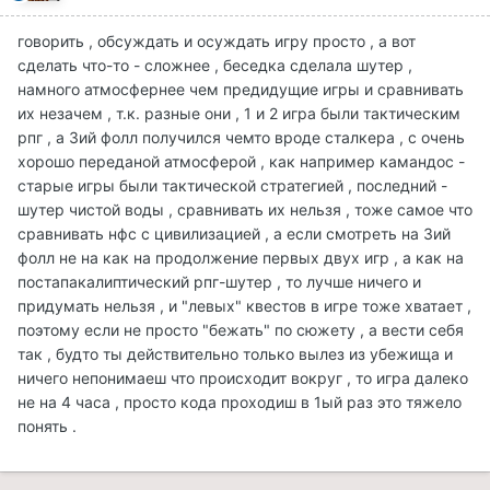
говорить , обсуждать и осуждать игру просто , а вот
сделать что-то - сложнее , беседка сделала шутер ,
намного атмосфернее чем предидущие игры и сравнивать
их незачем , т.к. разные они , 1 и 2 игра были тактическим
рпг , а 3ий фолл получился чемто вроде сталкера , с очень
хорошо переданой атмосферой , как например камандос -
старые игры были тактической стратегией , последний -
шутер чистой воды , сравнивать их нельзя , тоже самое что
сравнивать нфс с цивилизацией , а если смотреть на 3ий
фолл не на как на продолжение первых двух игр , а как на
постапакалиптический рпг-шутер , то лучше ничего и
придумать нельзя , и "левых" квестов в игре тоже хватает ,
поэтому если не просто "бежать" по сюжету , а вести себя
так , будто ты действительно только вылез из убежища и
ничего непонимаеш что происходит вокруг , то игра далеко
не на 4 часа , просто кода проходиш в 1ый раз это тяжело
понять .