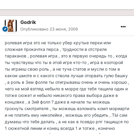
Godrik
Опубликовано
23 июня, 2009
ролевая игра это не только убер крутые перки или
сложная прокачтка перса , трудности в отстреле
тараканов , ролевая игра , это в первую очередь то , когда
ты чувствуеш что ты в этой игре кто-то , игра в кооторой
ты играеш свою роль , а не туча статов и мусли о том в
каком шмоте и с какого ствола лучше оторвать гулю башку
, а роль в 3ем фолле ты отигрываеш очень и очень хорошо ,
чего на мой взгляд небыло в морре где тебя тащила один и
тотже сюжет и небыло никакого права выбора даже в
концовке , а 3ий фолл ? даже в начале ты можешь
грохнуть смотрителя , ты можешь взломать комп мориарти
и не платить ему никопейки , можешь его убедить , ТЫ сам
думаеш что тебе делать , а не как в псевдо рпг тащищся по
1 сюжетной линии и конец всегда 1 и тотже , конечно