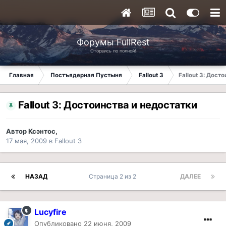
Форумы FullRest
Оторвись по полной!
Главная
Постъядерная Пустыня
Fallout 3
Fallout 3: Дост
Fallout 3: Достоинства и недостатки
Автор
Ксэнтос
,
17 мая, 2009
в
Fallout 3
НАЗАД
Страница 2 из 2
ДАЛЕЕ
Lucyfire
Опубликовано
22 июня, 2009