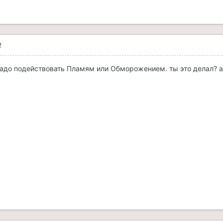
2
адо подействовать Пламям или Обморожением. ты это делал? а 