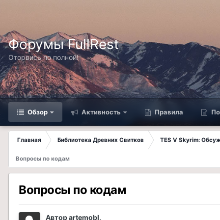
Форумы FullRest
Оторвись по полной!
Обзор
Активность
Правила
По
Главная
Библиотека Древних Свитков
TES V Skyrim: Обсу
Вопросы по кодам
Вопросы по кодам
Автор
artemobl
,