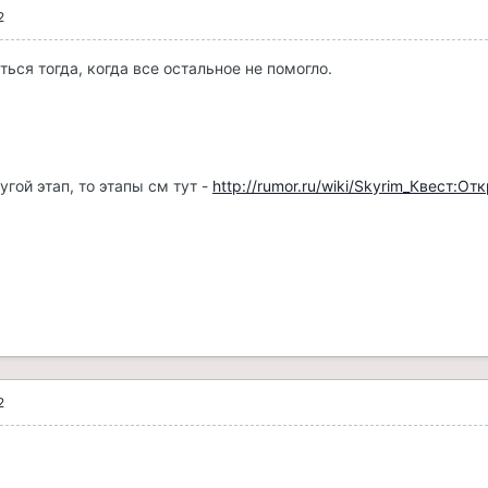
2
ься тогда, когда все остальное не помогло.
угой этап, то этапы см тут -
http://rumor.ru/wiki/Skyrim_Квест:О
2