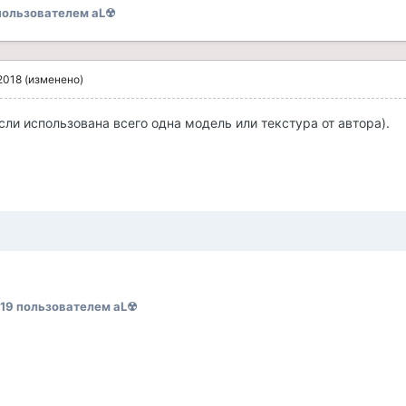
ользователем aL☢
2018
(изменено)
сли использована всего одна модель или текстура от автора).
019
пользователем aL☢