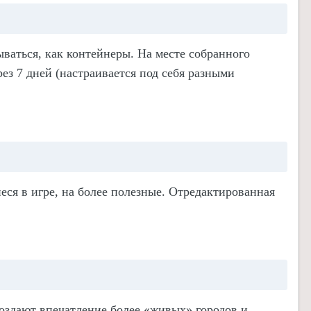
ываться, как контейнеры. На месте собранного
ез 7 дней (настраивается под себя разными
ся в игре, на более полезные. Отредактированная
создают впечатление более
«
живых»
городов
и