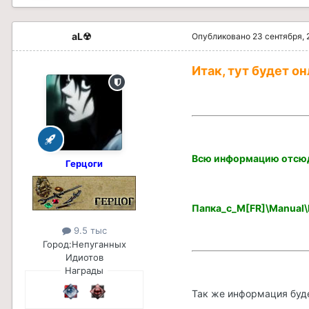
aL☢
Опубликовано
23 сентября, 
Итак, тут будет он
Всю информацию отсюд
Герцоги
Папка_с_M[FR]\Manual
9.5 тыс
Город:
Непуганных
Идиотов
Награды
Так же информация будет