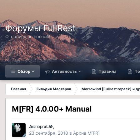
Форумы FullRest
Оторвись по полной!
Обзор
Активность
Правила
По
Главная
Гильдия Мастеров
Morrowind [Fullrest repack] и 
M[FR] 4.0.00+ Manual
Автор
aL☢
,
23 сентября, 2018
в
Архив M[FR]