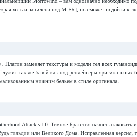
гинальнейший
Morrowind
–
вам однозначно необходимо по
торая хоть и запилена под
M
[
FR
], но сможет подойти к л
+
.
Плагин заменяет текстуры и модели тел всех гуманоид
 Служит так же базой как под реплейсеры оригинальных б
рмализованным нижним бельем в стиле оригинала.
therhood Attack v1.0
.
Темное Братство начнет атаковать и
будь гильдии или Великого Дома. Исправленная версия, т