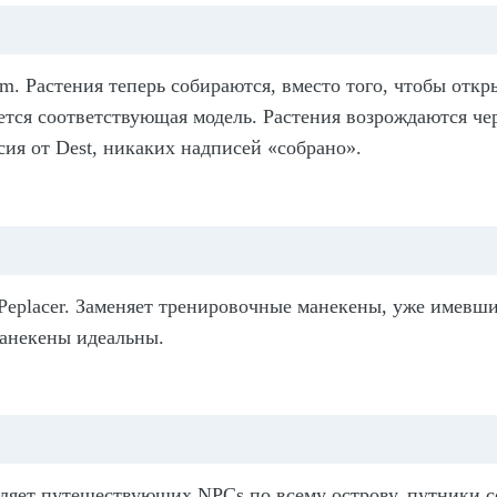
sm
.
Растения теперь собираются, вместо того, чтобы откр
ется соответствующая модель. Растения возрождаются чер
сия от
Dest, никаких надписей
«
собрано»
.
Peplacer
.
Заменяет тренировочные манекены, уже имевшие
манекены идеальны.
ляет путешествующих
NPCs
по всему острову, путники 