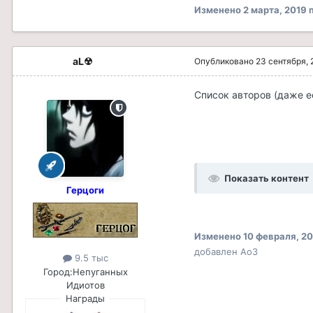
Изменено
2 марта, 2019
п
aL☢
Опубликовано
23 сентября, 
Список авторов (даже е
Показать контент
Герцоги
Изменено
10 февраля, 2
добавлен Ао3
9.5 тыс
Город:
Непуганных
Идиотов
Награды