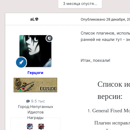
3 месяца спустя...
aL☢
Опубликовано
28 декабря, 2
Список плагинов, испол
ранней не нашли тут - 
Итак, поехали!
Герцоги
Список и
версии:
9.5 тыс
Город:
Непуганных
General
Fixed
M
Идиотов
Награды
Плагин исправл