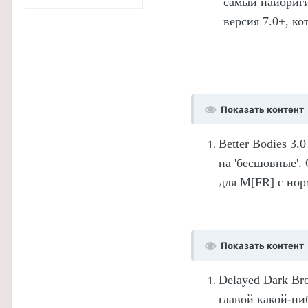
самый наиори
версия 7.0+, ко
Показать контент
Better Bodies 3.0
на 'бесшовные'.
для
M
[
FR
] с но
Показать контент
Delayed Dark Bro
главой какой-ни