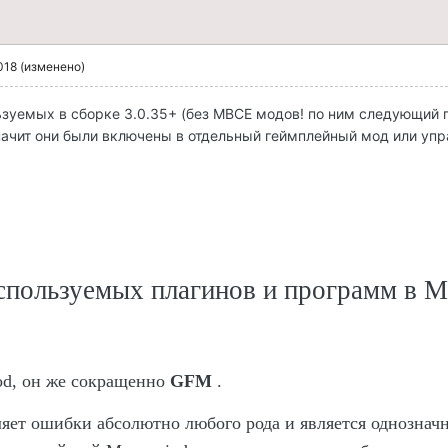
018
(изменено)
ьзуемых в сборке 3.0.35+ (без МВСЕ модов! по ним следующий по
значит они были включены в отдельный геймплейный мод или уп
спользуемых плагинов и программ в
M
od
, он же сокращенно
GFM
.
яет ошибки абсолютно любого рода и является однозначн