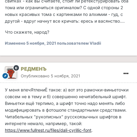
свитках - как вы считаете, стоит ли ретекстурировать оба
тома или ограничиться оригиналом? С одной стороны 2
новых красивых тома с картинками по алхимии - гуд, с
другой - вдруг начнут все кричать: ересь и васянство....
Что скажете, народ?
Изменено
5 ноября, 2021
пользователем Vladii
РЕДМЕНЪ
Опубликовано
5 ноября, 2021
У меня впечЯтлениЁ такое: а) вот это рамочки-виньеточки
совсем не в тему и б) совершенно нечитабельный шрифт.
Виньетки ещё терпимо, а шрифт точно надо менять либо
модифицировать в фотошопе стандартными средствами.
Читабельных "рукописных" русскоязычных шрифтов в
интернете немало, например, такой:
https://www.fullrest.ru/files/dali-cyrillic-font
.