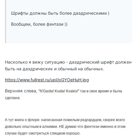
Шрифты должны быть более даэдрическими )
Вообщем, более фентази ))
Насколько я вижу ситуацию - даэдрический шрифт должен
быть на даэдрических и обычный на обычных.
https://www.fullrest.ru/upl/pGYOeHuH.jpg
Верхняя слева,
"N'Gasta! Kvata! Kvakis!" так в свое время и была
сделана.
А тут книга о флоре. написанная пожилым редгардцем, скорее всего
довольно опытным в алхимии. НЕ думаю что фентези именно в этом
случае будет смотреться слищком хорошо.