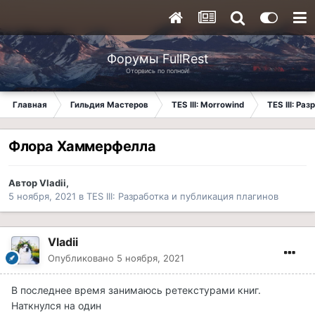
Форумы FullRest
Оторвись по полной!
Главная
Гильдия Мастеров
TES III: Morrowind
TES III: Ра
Флора Хаммерфелла
Автор
Vladii
,
5 ноября, 2021
в
TES III: Разработка и публикация плагинов
Vladii
Опубликовано
5 ноября, 2021
В последнее время занимаюсь ретекстурами книг.
Наткнулся на один