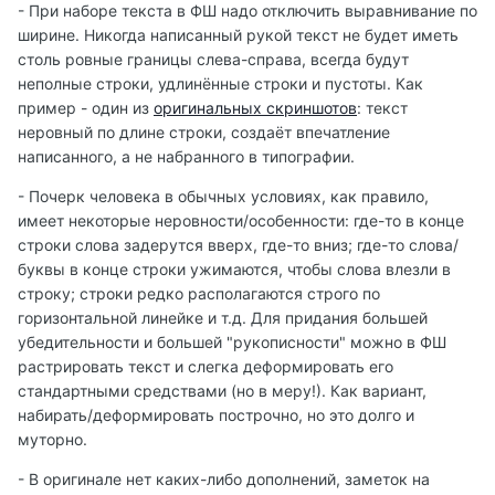
- При наборе текста в ФШ надо отключить выравнивание по
ширине. Никогда написанный рукой текст не будет иметь
столь ровные границы слева-справа, всегда будут
неполные строки, удлинённые строки и пустоты. Как
пример - один из
оригинальных скриншотов
: текст
неровный по длине строки, создаёт впечатление
написанного, а не набранного в типографии.
- Почерк человека в обычных условиях, как правило,
имеет некоторые неровности/особенности: где-то в конце
строки слова задерутся вверх, где-то вниз; где-то слова/
буквы в конце строки ужимаются, чтобы слова влезли в
строку; строки редко располагаются строго по
горизонтальной линейке и т.д. Для придания большей
убедительности и большей "рукописности" можно в ФШ
растрировать текст и слегка деформировать его
стандартными средствами (но в меру!). Как вариант,
набирать/деформировать построчно, но это долго и
муторно.
- В оригинале нет каких-либо дополнений, заметок на