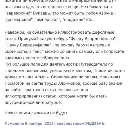
искать в интернете, можно найти интересные фильтры/
плагины и сделать интересные вещи. Не обязательно
"варварский" Букварь, это может быть любая Азбука -
"данмерская", "имперская", "нордская" etc.
Наверное, не обязательно иллюстрировать дефолтные
книги. Придумай какую-нибудь "Флору Вварденфелла",
"Фауну Вварденфелла" - за основу берутся игровые
скриншоты, а текст можно сочинить самому или попросить
знакомых писателей/лороведов.
Тут большое поле для деятельности: Путеводители по
городам/поселениям, уникальным местам, Паломничества
Храма и тыды и тыпы. Справочники по расам, фракциям.
Посмотри на сайты труды Алхимиков; вообще базу знаний
на сайте, там точно есть несложные (для
иллюстрирования) статьи, которые могли бы стать
внутриигровой литературой.
Новые книги лишними не будут.
Изменено
8 ноября, 2021
пользователем РЕДМЕНЪ