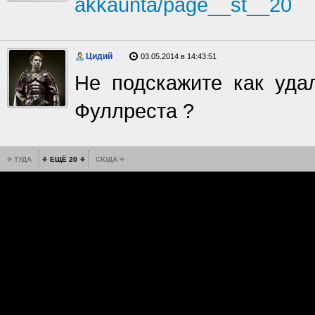
akkaunta/page__st__20
Цидий
03.05.2014 в 14:43:51
Не подскажите как уда
Фуллреста ?
ТУДА
ЕЩЁ 20
СЮДА