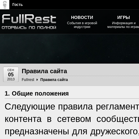
Гость
НОВОСТИ
ИГРЫ
События в игровой
Информация и
индустрии
материалы по игра
The Elder Scrolls, Fallout,
Bethesda Softworks - статьи,
новости, дополнения
Правила сайта
СЕН
05
2013
Fullrest
Правила сайта
1. Общие положения
Следующие правила регламент
контента в сетевом сообщест
предназначены для дружеского