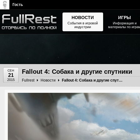
Гость
НОВОСТИ
ИГРЫ
События в игровой
Информация и
индустрии
материалы по игра
The Elder Scrolls, Fallout,
Bethesda Softworks - статьи,
новости, дополнения
Fallout 4: Собака и другие спутники
СЕН
21
2015
Fullrest
Новости
Fallout 4: Собака и другие спутники