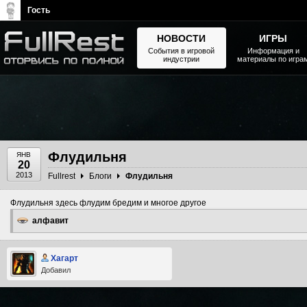
Гость
НОВОСТИ
ИГРЫ
События в игровой
Информация и
индустрии
материалы по игра
The Elder Scrolls, Fallout,
Bethesda Softworks - статьи,
новости, дополнения
Флудильня
ЯНВ
20
2013
Fullrest
Блоги
Флудильня
Флудильня здесь флудим бредим и многое другое
алфавит
Хагарт
Добавил