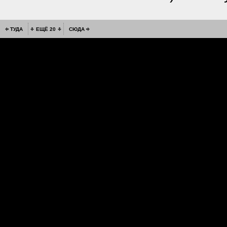
ТУДА
ЕЩЁ 20
СЮДА