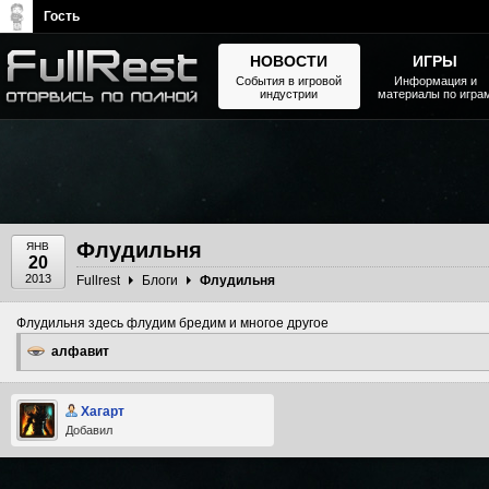
Гость
НОВОСТИ
ИГРЫ
События в игровой
Информация и
индустрии
материалы по игра
The Elder Scrolls, Fallout,
Bethesda Softworks - статьи,
новости, дополнения
Флудильня
ЯНВ
20
2013
Fullrest
Блоги
Флудильня
Флудильня здесь флудим бредим и многое другое
алфавит
Хагарт
Добавил