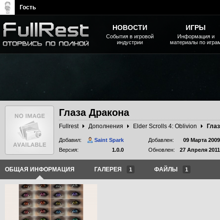
Гость
НОВОСТИ
ИГРЫ
События в игровой
Информация и
индустрии
материалы по игра
The Elder Scrolls, Fallout,
Bethesda Softworks - статьи,
новости, дополнения
Глаза Дракона
Fullrest
Дополнения
Elder Scrolls 4: Oblivion
Глаз
Добавил:
Saint Spark
Добавлен:
09 Марта 2009
Версия:
1.0.0
Обновлен:
27 Апреля 2011
ОБЩАЯ ИНФОРМАЦИЯ
ГАЛЕРЕЯ
ФАЙЛЫ
1
1