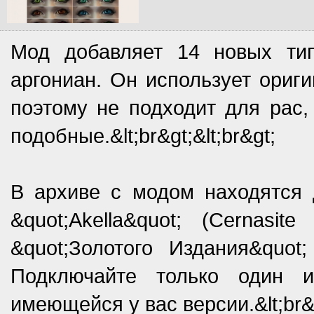
Мод добавляет 14 новых ти
аргониан. Он использует ориги
поэтому не подходит для рас
подобные.&lt;br&gt;&lt;br&gt;
В архиве с модом находятся 
&quot;Akella&quot; (Cernasi
&quot;Золотого Издания&quot;
Подключайте только один 
имеющейся у вас версии.&lt;br&g