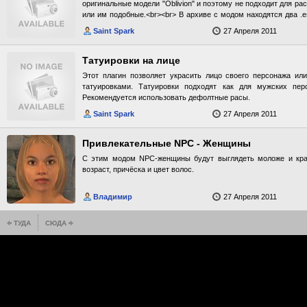
блондинов(рыжих и прочих больше нет), зрачки глаз исключи
оригинальные модели "Oblivion" и поэтому не подходит для ра
зеленого(у блондинов) цветов. * Цвета бровей и волос на гол
или им подобные.<br><br> В архиве с модом находятся два .e
одного цвета, так что "крашенных" эльфов больше нет. * Ст
"Akella" (Cernasite - DragonEyes - Akella.esp) и для "Золотого 
Saint Spark
27 Апреля 2011
нет. Дополнительно: * Изменена внешность Аурил и
- GE.esp). Подключайте только один из этих файлов, в за
реалистичности и привлекательности. Изменения в модах Cro
версии.<br><br> ВНИМАНИЕ: ресницы, видные на скриншоте, 
Ранее однотипные имена добавляемых персонажей измен
Татуировки на лице
разнообразные. * Внешность всех персонажей изменена в сто
Этот плагин позволяет украсить лицо своего персонажа ил
Возможные баги: * Возможен баг с несовпадением оттенков кож
татуировками. Татуировки подходят как для мужских пер
баг с появлением старых, обливионовских лиц. Исправляется s
Рекомендуется использовать дефолтные расы.
локацию. Рекомендуется устанавливать в следующем порядке: 1.L
3.CrowdedRoadsAdvanced_1C.esp Мод изначально создавался 
Saint Spark
27 Апреля 2011
выложен ввиду отсутствия нормальных ретекстуров лиц. Я п
по улучшению своего мода, для этого пишите на мой почтовый 
Привлекательные NPC - Женщины
С этим модом NPC-женщины будут выглядеть моложе и кра
возраст, причёска и цвет волос.
Владимир
27 Апреля 2011
ТУДА
СЮДА