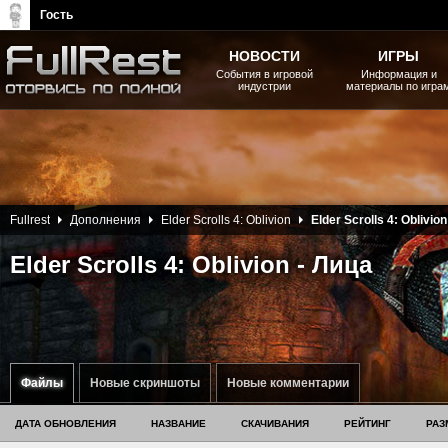
Гость
НОВОСТИ
ИГРЫ
События в игровой
Информация и
индустрии
материалы по игра
The Elder Scrolls, Fallout,
Bethesda Softworks - статьи,
новости, дополнения
Fullrest
Дополнения
Elder Scrolls 4: Oblivion
Elder Scrolls 4: Oblivion
Elder Scrolls 4: Oblivion - Лица
Файлы
Новые скриншоты
Новые комментарии
ДАТА ОБНОВЛЕНИЯ
НАЗВАНИЕ
СКАЧИВАНИЯ
РЕЙТИНГ
РАЗ