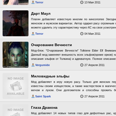
Terror
13 Мая 2011
Дарт Маул
Плагин добавляет известную многим по киноэпопее Звездн
женском и мужском вариантах. Автор одарил расу огромным 
можете удалить эту характеристику через КС на свое усмотрен
Terror
04 Мая 2011
Очарование Вечности
Мод-блок: "Очарование Вечности" Tolkiene Elder Elf Внима
Данный мод заменяет внешность всех эльфов(кроме орков) н
описания эльфов от Толкина) и адекватную. Полное описание
цвет волос и глаз) альтмеров и босмеров адаптирована под ст
Vergumide
27 Апреля 2011
Данмеры, равно как и босмеры, лишились большей части мо
взамен более европеоидный облик. Оттенок волос данмер
темно-синие тона. * Вы больше не встретите эльфов с
Миловидные эльфы
оригинальные лица охарактеризовать не могу), с
Мод добавляет в игру новую расу. Только для женских п
косыми(смотрящими в разные стороны) глазами, толстыми п
известны своим изяществом, а также мастерством в магичес
и т.д.. Все эти черты были ликвидированы из соображения, 
мечом и луком. Они долгожители и способны прожить бо
быть красивее людей, а несовершенство - удел как раз чело
физическую молодость. Обладают врожденной красотой и гр
встретите множество клонов среди Фанатиков, Еретиков, вам
Saint Spark
27 Апреля 2011
некоторые дополнительные детали - такие, как озвучка от Ai
агрессивных фракций. Каждый из них получил свое ор
персонажем), волосы и глаза от Ren, волосы расы Corean (Cor
подправлена локализация: женские "безымянные" NPS об
Глаза Дракона
женского рода. * Больше вы не встретите эльфов с тонзурами
экзотическими прическами. * Босмеры и альтмеры обрел
Мод добавляет 14 новых типов глаз для дефолтных рас, кр