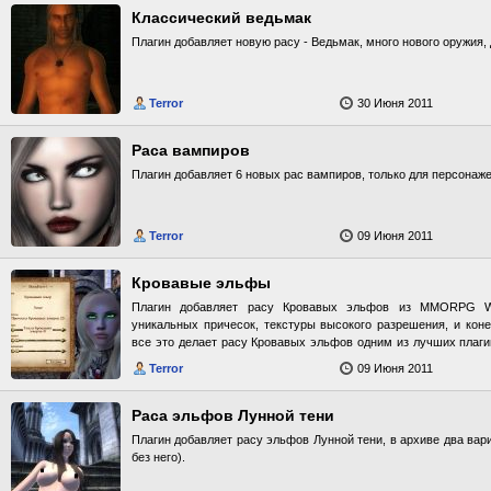
Классический ведьмак
Плагин добавляет новую расу - Ведьмак, много нового оружия,
Terror
30 Июня 2011
Раса вампиров
Плагин добавляет 6 новых рас вампиров, только для персонаже
Terror
09 Июня 2011
Кровавые эльфы
Плагин добавляет расу Кровавых эльфов из MMORPG Wo
уникальных причесок, текстуры высокого разрешения, и коне
все это делает расу Кровавых эльфов одним из лучших плаги
Описание расы: "Кровавые эльфы очень горделивая раса. Он
Terror
09 Июня 2011
Высших Эльфов, отделившихся от остальных эльфов. Кровавы
магии, они упивались своей властью так долго, что они буду
отнимут ее. Кровавые Эльфы имеют длинные волосы, зе
Раса эльфов Лунной тени
персикового тона. Их тела и лица очень красивы, в результат
Плагин добавляет расу эльфов Лунной тени, в архиве два вар
раса целиком и полностью состоит из особей женского пола."
без него).