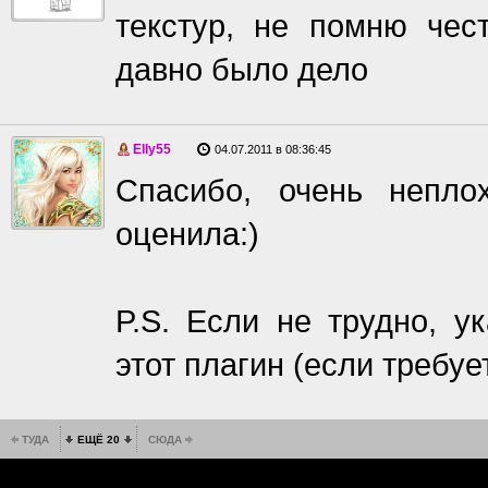
текстур, не помню чес
давно было дело
Elly55
04.07.2011 в 08:36:45
Спасибо, очень непло
оценила:)
P.S. Если не трудно, у
этот плагин (если требует
ТУДА
ЕЩЁ 20
СЮДА