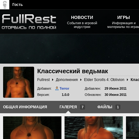
Гость
НОВОСТИ
ИГРЫ
События в игровой
Информация и
индустрии
материалы по игра
The Elder Scrolls, Fallout,
Bethesda Softworks - статьи,
новости, дополнения
Классический ведьмак
Fullrest
Дополнения
Elder Scrolls 4: Oblivion
Кла
Добавил:
Terror
Добавлен:
29 Июня 2011
Версия:
1.0.0
Обновлен:
30 Июня 2011
ОБЩАЯ ИНФОРМАЦИЯ
ГАЛЕРЕЯ
ФАЙЛЫ
7
1