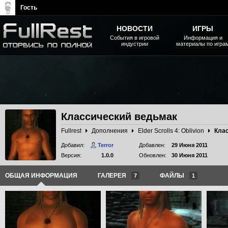
Гость
НОВОСТИ
ИГРЫ
События в игровой
Информация и
индустрии
материалы по игра
The Elder Scrolls, Fallout,
Bethesda Softworks - статьи,
новости, дополнения
Классический ведьмак
Fullrest
Дополнения
Elder Scrolls 4: Oblivion
Кла
Добавил:
Terror
Добавлен:
29 Июня 2011
Версия:
1.0.0
Обновлен:
30 Июня 2011
ОБЩАЯ ИНФОРМАЦИЯ
ГАЛЕРЕЯ
ФАЙЛЫ
7
1