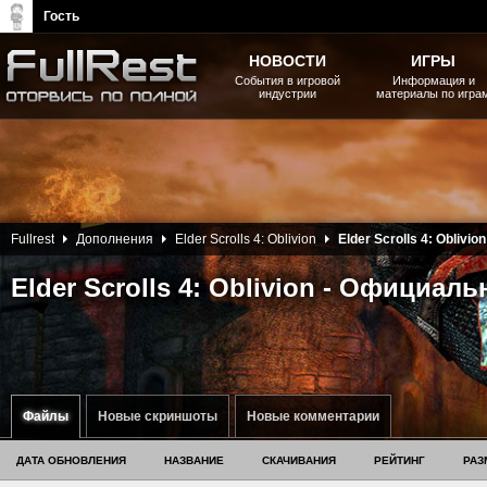
Гость
НОВОСТИ
ИГРЫ
События в игровой
Информация и
индустрии
материалы по игра
The Elder Scrolls, Fallout,
Bethesda Softworks - статьи,
новости, дополнения
Fullrest
Дополнения
Elder Scrolls 4: Oblivion
Elder Scrolls 4: Oblivion
Elder Scrolls 4: Oblivion - Официал
Файлы
Новые скриншоты
Новые комментарии
ДАТА ОБНОВЛЕНИЯ
НАЗВАНИЕ
СКАЧИВАНИЯ
РЕЙТИНГ
РАЗ