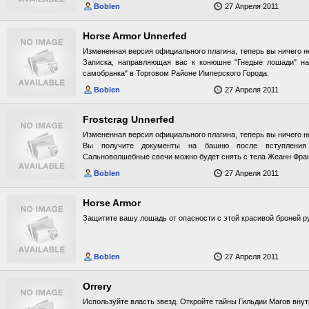
Boblen
27 Апреля 2011
Horse Armor Unnerfed
Измененная версия официального плагина, теперь вы ничего не
Записка, направляющая вас к конюшне "Гнедые лошади" нах
самобранка" в Торговом Районе Имперского Города.
Boblen
27 Апреля 2011
Frostcrag Unnerfed
Измененная версия официального плагина, теперь вы ничего не
Вы получите документы на башню после вступлени
Сальноволшебные свечи можно будет снять с тела Жеанн Фран
Boblen
27 Апреля 2011
Horse Armor
Защитите вашу лошадь от опасности с этой красивой броней р
Boblen
27 Апреля 2011
Orrery
Используйте власть звезд. Откройте тайны Гильдии Магов вну