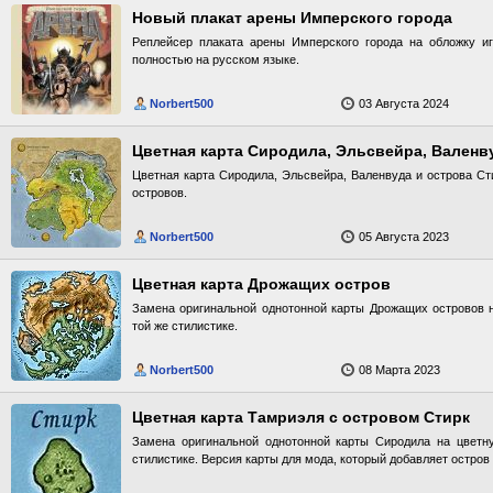
Новый плакат арены Имперского города
Реплейсер плаката арены Имперского города на обложку иг
полностью на русском языке.
Norbert500
03 Августа 2024
Цветная карта Сиродила, Эльсвейра, Валенв
Цветная карта Сиродила, Эльсвейра, Валенвуда и острова Ст
островов.
Norbert500
05 Августа 2023
Цветная карта Дрожащих остров
Замена оригинальной однотонной карты Дрожащих островов 
той же стилистике.
Norbert500
08 Марта 2023
Цветная карта Тамриэля с островом Стирк
Замена оригинальной однотонной карты Сиродила на цветн
стилистике. Версия карты для мода, который добавляет остров