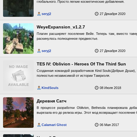
глобального. Просто легкие косметические добавления.
seryj2
27 Декабря 2020
WeyeExpansion_v1.2.7
Плагин расширяет поселение Вейе. Теперь там, вместо таве
раскинулось полноценное предместье.
seryj2
27 Декабря 2020
TES IV: Oblivion - Heroes Of The Third Sun
Созданная командой разработчиков Kind Souls(Добрые Души),
полностью независимой от истории Тамриэля.
KindSouls
08 Июля 2018
Деревня Сатч
В процессе разработки Oblivion, Bethesda планировала доба
вырезала его до релиза игры. Этот мод возвращает поселение С
Calamari Ghost
06 Мая 2017