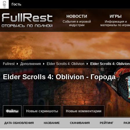
Гость
НОВОСТИ
ИГРЫ
События в игровой
Информация и
индустрии
материалы по игра
The Elder Scrolls, Fallout,
Bethesda Softworks - статьи,
новости, дополнения
Fullrest
Дополнения
Elder Scrolls 4: Oblivion
Elder Scrolls 4: Oblivion
Elder Scrolls 4: Oblivion - Города
Файлы
Новые скриншоты
Новые комментарии
ДАТА ОБНОВЛЕНИЯ
НАЗВАНИЕ
СКАЧИВАНИЯ
РЕЙТИНГ
РАЗ