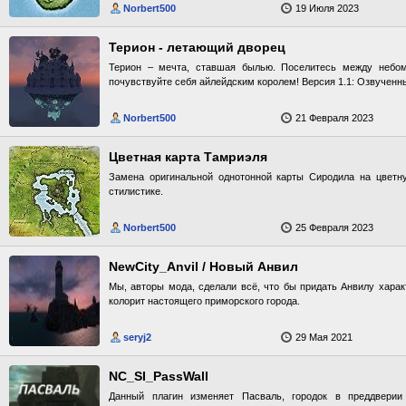
Norbert500
19 Июля 2023
Терион - летающий дворец
Терион – мечта, ставшая былью. Поселитесь между небом
почувствуйте себя айлейдским королем! Версия 1.1: Озвученн
Norbert500
21 Февраля 2023
Цветная карта Тамриэля
Замена оригинальной однотонной карты Сиродила на цветн
стилистике.
Norbert500
25 Февраля 2023
NewCity_Anvil / Новый Анвил
Мы, авторы мода, сделали всё, что бы придать Анвилу хара
колорит настоящего приморского города.
seryj2
29 Мая 2021
NC_SI_PassWall
Данный плагин изменяет Пасваль, городок в преддверии