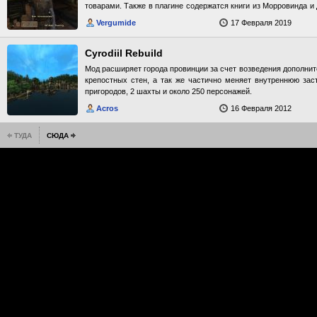
товарами. Также в плагине содержатся книги из Морровинда 
или иной навык, однако их надо еще найти, так что для герое
Vergumide
17 Февраля 2019
заняться. Для алхимиков в плагине есть экзотические ингред
параллельном архиве в папке мода вы можете установит
добавленной полноценной расой Людей Моря, имеющей 
Cyrodiil Rebuild
представителей самых разных положений. Изменения: 6.0 -> 6
Мод расширяет города провинции за счет возведения дополни
локации, вещи, тексты и имена, изменена внешность больш
крепостных стен, а так же частично меняет внутреннюю заст
реалистичности. Добавлена раса Людей Моря. P.S. Если вы х
пригородов, 2 шахты и около 250 персонажей.
Людей Моря, то возьмите свиток на столике около кровати в с
Acros
16 Февраля 2012
ТУДА
СЮДА