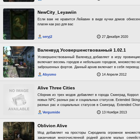
NewCity_Leyawiin
Если вам не нравится Лейавин в виде кучки домов обнесен
плагин как раз для вас
seryj2
27 Декабря 2020
Валенвуд Усовершенствованный 1.02.1
Усовершенствованный Валенвуд добавляет в игру провинцию
включает весемь городов и небольших городков, множество н
заброшенных фортов. Данный архив включает в себя перевод 
по адресу: http://tes.nexusmods.com/downloads/file.php?
Abysmo
14 Апреля 2012
Readme.txt
Alive Three Cities
Сборник из трех модов добавляет в города Скинград, Коррол
новых NPC разных рас и социальных статусов. Extended Sking
разных рас и социальных статусов в Скинград. Extended Chor
разных рас и социальных статусов в Коррол. Extended Imperial C
Vergumide
13 Ноября 2013
новых NPC разных рас и социальных статусов в Имп
========================================== Была перераб
лучшую сторону, а уроды были пере
Oblivion Alive
http://s44.radikal.ru/i105/1109/b9/beb87a95743a.jpg
Мод добавляет на просторы Сиродиила огромное множест
заканчивая многочисленной родней доселе малых семейст