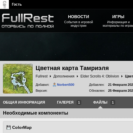
Гость
НОВОСТИ
ИГРЫ
События в игровой
Информация и
индустрии
материалы по игра
The Elder Scrolls, Fallout,
Bethesda Softworks - статьи,
новости, дополнения
Цветная карта Тамриэля
Fullrest
Дополнения
Elder Scrolls 4: Oblivion
Цвет
Добавил:
Norbert500
Добавлен:
21 Февраля 202
Версия:
Обновлен:
25 Февраля 202
ОБЩАЯ ИНФОРМАЦИЯ
ГАЛЕРЕЯ
ФАЙЛЫ
1
1
Необходимые компоненты
ColorMap