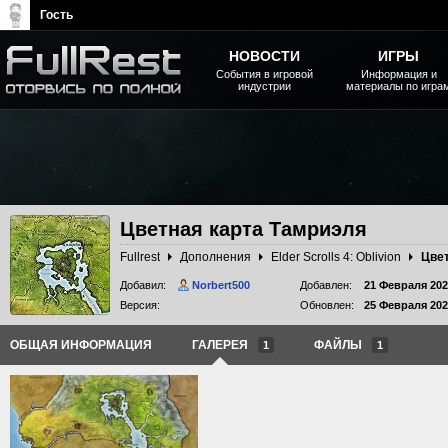
Гость
НОВОСТИ
ИГРЫ
События в игровой
Информация и
индустрии
материалы по игра
The Elder Scrolls, Fallout,
Bethesda Softworks - статьи,
новости, дополнения
Цветная карта Тамриэля
Fullrest
Дополнения
Elder Scrolls 4: Oblivion
Цвет
Добавил:
Norbert500
Добавлен:
21 Февраля 202
Версия:
Обновлен:
25 Февраля 202
ОБЩАЯ ИНФОРМАЦИЯ
ГАЛЕРЕЯ
ФАЙЛЫ
1
1