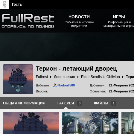
Гость
НОВОСТИ
ИГРЫ
События в игровой
Информация и
индустрии
материалы по игра
The Elder Scrolls, Fallout,
Bethesda Softworks - статьи,
новости, дополнения
Терион - летающий дворец
Fullrest
Дополнения
Elder Scrolls 4: Oblivion
Тери
Добавил:
Norbert500
Добавлен:
21 Февраля 202
Версия:
Обновлен:
21 Февраля 202
ОБЩАЯ ИНФОРМАЦИЯ
ГАЛЕРЕЯ
ФАЙЛЫ
8
1