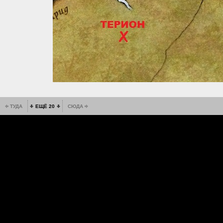
ТУДА
ЕЩЁ 20
СЮДА