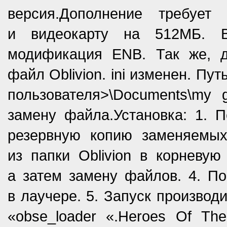
версия.Дополнение требуе
и видеокарту на 512МБ. В
модификация ENB. Так же, д
файл Oblivion. ini изменен. Путь
пользователя>\Documents\my 
замену файла.Установка: 1. П
резервную копию заменяемы
из папки Oblivion в корневую
а затем замену файлов. 4. П
в лаучере. 5. Запуск производ
«obse_loader «.Heroes Of The