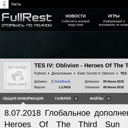
Гость
НОВОСТИ
ИГРЫ
События в игровой
Информация и
индустрии
материалы по игра
The Elder Scrolls, Fallout,
Bethesda Softworks - статьи,
новости, дополнения
TES IV: Oblivion - Heroes Of The 
Fullrest
Дополнения
Elder Scrolls 4: Oblivion
Добавил:
KindSouls
Добавлен:
08 Июля 2018
Версия:
1.2.0416
Обновлен:
08 Июля 2018
ОБЩАЯ ИНФОРМАЦИЯ
ГАЛЕРЕЯ
ФАЙЛЫ
0
0
8.07.2018 Глобальное дополнен
Heroes Of The Third Sun (