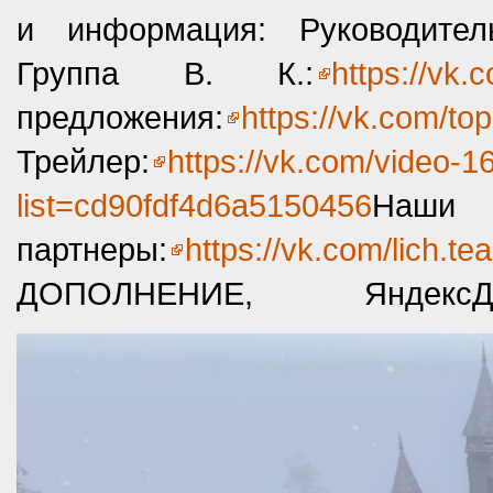
и информация: Руководите
Группа В. К.
:
https://vk
предложения:
https://vk.com/t
Трейлер:
https://vk.com/video
list=cd90fdf4d6a5150456
Наши
партнеры:
https://vk.com/lich.te
ДОПОЛНЕНИЕ, ЯндексДи