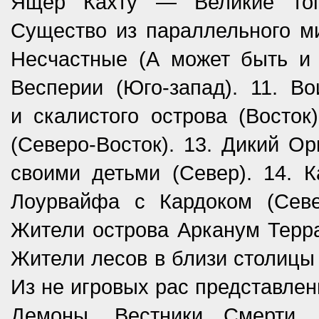
Ящер Кахту — Великие топ
Существо из параллельного м
Несчастные (А может быть и
Весперии (Юго-запад). 11. В
и скалистого острова (Восто
(Северо-Восток). 13. Дикий О
своими детьми (Север). 14. 
Лоурвайфа с Кардоком (Сев
Жители острова Арканум Терр
Жители лесов в близи столицы
Из не игровых рас представлен
Демоны, Вестники Смерти. 