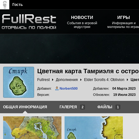
Гость
НОВОСТИ
ИГРЫ
События в игровой
Информация и
индустрии
материалы по игра
The Elder Scrolls, Fallout,
Bethesda Softworks - статьи,
новости, дополнения
Цветная карта Тамриэля с остр
Fullrest
Дополнения
Elder Scrolls 4: Oblivion
Добавил:
Norbert500
Добавлен:
04 Марта 2023
Версия:
Обновлен:
19 Июля 2023
ОБЩАЯ ИНФОРМАЦИЯ
ГАЛЕРЕЯ
ФАЙЛЫ
2
1