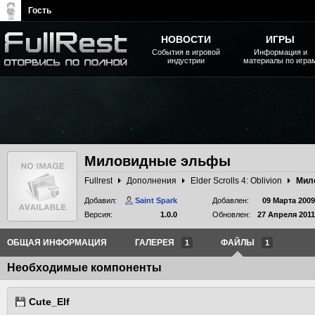
Гость
НОВОСТИ
ИГРЫ
События в игровой
Информация и
индустрии
материалы по игра
The Elder Scrolls, Fallout,
Bethesda Softworks - статьи,
новости, дополнения
Миловидные эльфы
Fullrest
Дополнения
Elder Scrolls 4: Oblivion
Мил
Добавил:
Saint Spark
Добавлен:
09 Марта 2009
Версия:
1.0.0
Обновлен:
27 Апреля 2011
ОБЩАЯ ИНФОРМАЦИЯ
ГАЛЕРЕЯ
ФАЙЛЫ
1
1
Необходимые компоненты
Cute_Elf