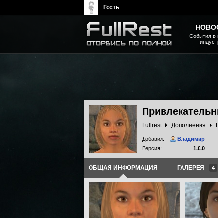
Гость
НОВО
События в 
индуст
The Elder Scrolls, Fallout,
Bethesda Softworks - статьи,
новости, дополнения
Привлекательн
Fullrest
Дополнения
Добавил:
Владимир
Версия:
1.0.0
ОБЩАЯ ИНФОРМАЦИЯ
ГАЛЕРЕЯ
4