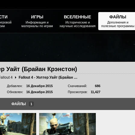
СТИ
ИГРЫ
ВСЕЛЕННЫЕ
ФАЙЛЫ
игровой
Информация и
Исторические и
Дополнения и
рии
материалы по играм
научные исследования
полезные программы
тер Уайт (Брайан Крэнстон)
Fallout 4
Fallout 4 - Уолтер Уайт (Брайан Крэнстон)
Добавлен:
16 Декабря 2015
Скачиваний:
686
Обновлен:
16 Декабря 2015
Просмотров:
11,427
ФАЙЛЫ
1