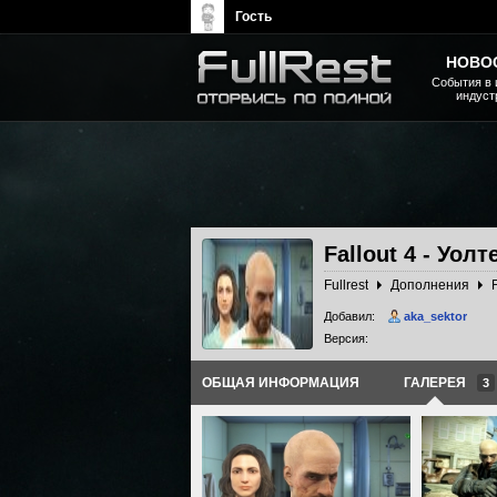
Гость
НОВО
События в 
индуст
The Elder Scrolls, Fallout,
Bethesda Softworks - статьи,
новости, дополнения
Fallout 4 - Уол
Fullrest
Дополнения
Добавил:
aka_sektor
Версия:
ОБЩАЯ ИНФОРМАЦИЯ
ГАЛЕРЕЯ
3