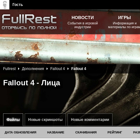
Гость
НОВОСТИ
ИГРЫ
События в игровой
Информация и
индустрии
материалы по игра
The Elder Scrolls, Fallout,
Bethesda Softworks - статьи,
новости, дополнения
Fullrest
Дополнения
Fallout 4
Fallout 4
Fallout 4 - Лица
Файлы
Новые скриншоты
Новые комментарии
ДАТА ОБНОВЛЕНИЯ
НАЗВАНИЕ
СКАЧИВАНИЯ
РЕЙТИНГ
РАЗ