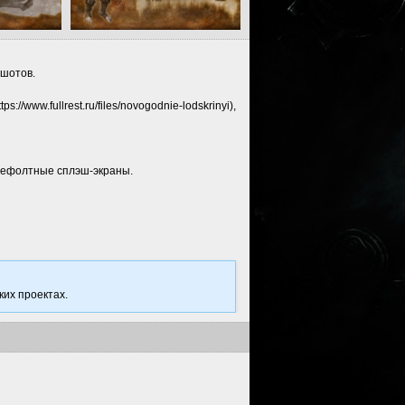
ншотов.
w.fullrest.ru/files/novogodnie-lodskrinyi),
ь дефолтные сплэш-экраны.
ких проектах.