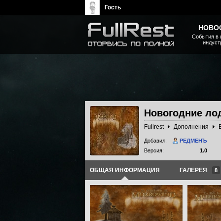
Гость
НОВО
События в 
индуст
The Elder Scrolls, Fallout,
Bethesda Softworks - статьи,
новости, дополнения
Новогодние ло
Fullrest
Дополнения
Добавил:
РЕДМЕНЪ
Версия:
1.0
ОБЩАЯ ИНФОРМАЦИЯ
ГАЛЕРЕЯ
8