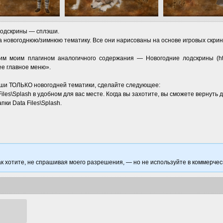
лодскрины — сплэши.
а новогоднюю/зимнюю тематику. Все они нарисованы на основе игровых скри
 моим плагином аналогичного содержания — Новогодние лодскрины (https://ww
ее главное меню».
лэши ТОЛЬКО новогодней тематики, сделайте следующее:
Files\Splash в удобном для вас месте. Когда вы захотите, вы сможете вернут
ки Data Files\Splash.
к хотите, не спрашивая моего разрешения, — но не используйте в коммерчес