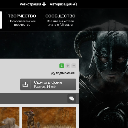
Регистрация
Авторизация
ТВОРЧЕСТВО
СООБЩЕСТВО
Пользовательское
Все что вы хотели
творчество
знать о fullrest.ru
1
ПОДПИСАТЬСЯ
Скачать файл
Размер:
14 mb