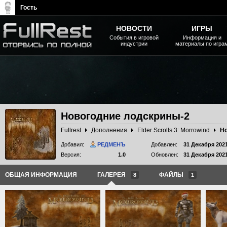
Гость
НОВОСТИ
ИГРЫ
События в игровой
Информация и
индустрии
материалы по игра
The Elder Scrolls, Fallout,
Bethesda Softworks - статьи,
новости, дополнения
Новогодние лодскрины-2
Fullrest
Дополнения
Elder Scrolls 3: Morrowind
Но
Добавил:
РЕДМЕНЪ
Добавлен:
31 Декабря 202
Версия:
1.0
Обновлен:
31 Декабря 202
ОБЩАЯ ИНФОРМАЦИЯ
ГАЛЕРЕЯ
ФАЙЛЫ
8
1