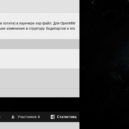
если хотите) в лаунчере esp файл. Для OpenMW
шие изменения в структуру бодипартов и его
Участников:
Статистика
0
0