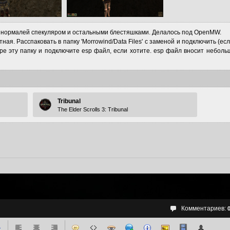
и нормалей спекуляром и остальными блестяшками. Делалось под OpenMW.
ная. Расспаковать в папку 'Morrowind/Data Files' с заменой и подключить (
ере эту папку и подключите esp файл, если хотите. esp файл вносит неболь
Tribunal
The Elder Scrolls 3: Tribunal
Комментариев: