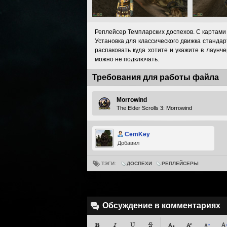
Реплейсер Темпларских доспехов. С картам
Установка для классического движка стандарт
распаковать куда хотите и укажите в лаунч
можно не подключать.
Требования для работы файла
Morrowind
The Elder Scrolls 3: Morrowind
CemKey
Добавил
ТЭГИ:
ДОСПЕХИ
РЕПЛЕЙСЕРЫ
Обсуждение в комментариях