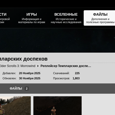
СТИ
ИГРЫ
ВСЕЛЕННЫЕ
ФАЙЛЫ
игровой
Информация и
Исторические и
Дополнения и
рии
материалы по играм
научные исследования
полезные программы
пларских доспехов
Elder Scrolls 3: Morrowind
Реплейсер Темпларских доспехов
Добавлен:
20 Ноября 2025
Скачиваний:
225
Обновлен:
30 Ноября 2025
Просмотров:
1,803
ФАЙЛЫ
2