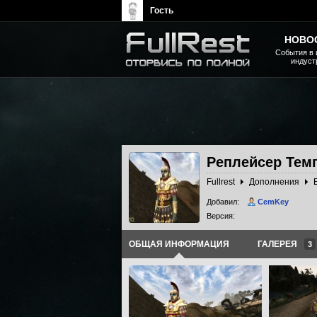
Гость
НОВО
События в 
индуст
The Elder Scrolls, Fallout,
Bethesda Softworks - статьи,
новости, дополнения
Реплейсер Тем
Fullrest
Дополнения
Добавил:
CemKey
Версия:
ОБЩАЯ ИНФОРМАЦИЯ
ГАЛЕРЕЯ
3