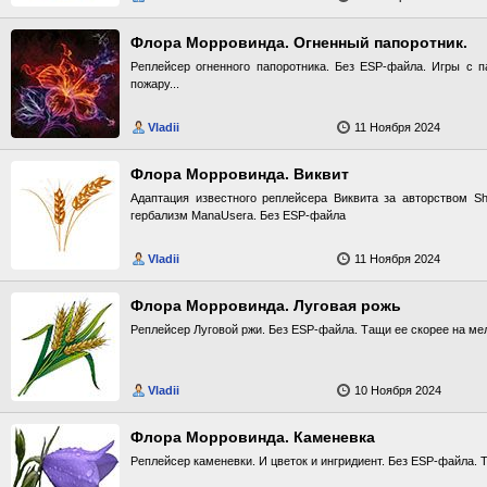
Флора Морровинда. Огненный папоротник.
Реплейсер огненного папоротника. Без ESP-файла. Игры с п
пожару...
Vladii
11 Ноября 2024
Флора Морровинда. Виквит
Адаптация известного реплейсера Виквита за авторством S
гербализм ManaUserа. Без ESP-файла
Vladii
11 Ноября 2024
Флора Морровинда. Луговая рожь
Реплейсер Луговой ржи. Без ESP-файла. Тащи ее скорее на мел
Vladii
10 Ноября 2024
Флора Морровинда. Каменевка
Реплейсер каменевки. И цветок и ингридиент. Без ESP-файла. Т