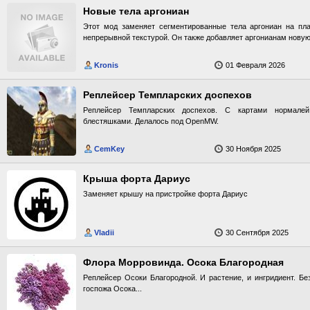
Новые тела аргониан
Этот мод заменяет сегментированные тела аргониан на п
непрерывной текстурой. Он также добавляет аргонианам новую
Kronis
01 Февраля 2026
Реплейсер Темпларских доспехов
Реплейсер Темпларских доспехов. С картами нормале
блестяшками. Делалось под OpenMW.
CemKey
30 Ноября 2025
Крыша форта Дариус
Заменяет крышу на пристройке форта Дариус
Vladii
30 Сентября 2025
Флора Морровинда. Осока Благородная
Реплейсер Осоки Благородной. И растение, и ингридиент. Бе
госпожа Осока...