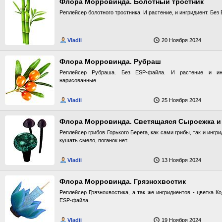
Флора Морровинда. Болотный тростник
Реплейсер болотного тростника. И растение, и ингридиент. Без
Vladii
20 Ноября 2024
Флора Морровинда. Рубраш
Реплейсер Рубраша. Без ESP-файла. И растение и инг
нарисованные
Vladii
25 Ноября 2024
Флора Морровинда. Светящаяся Сыроежка и
Реплейсер грибов Горького Берега, как сами грибы, так и инг
кушать смело, поганок нет.
Vladii
13 Ноября 2024
Флора Морровинда. Грязнохвостик
Реплейсер Грязнохвостика, а так же ингридиентов - цветка К
ESP-файла.
Vladii
19 Ноября 2024