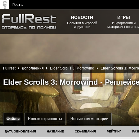
Гость
НОВОСТИ
ИГРЫ
События в игровой
Информация и
индустрии
материалы по игра
The Elder Scrolls, Fallout,
Bethesda Softworks - статьи,
новости, дополнения
Fullrest
Дополнения
Elder Scrolls 3: Morrowind
Elder Scrolls 3: Morr
Elder Scrolls 3: Morrowind - Реплей
Файлы
Новые скриншоты
Новые комментарии
ДАТА ОБНОВЛЕНИЯ
НАЗВАНИЕ
СКАЧИВАНИЯ
РЕЙТИНГ
РАЗ