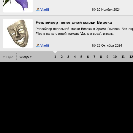
Vladii
10 Ноября 2024
Реплейсер пепельной маски Вивека
Реплейсер пепельной маски Вивека в Храме Гнисиса. Без esp
Files в папку с игрой, нажать "Да, для всех", играть.
Vladii
23 Октября 2024
1
2
3
4
5
6
7
8
9
10
11
12
ТУДА
СЮДА