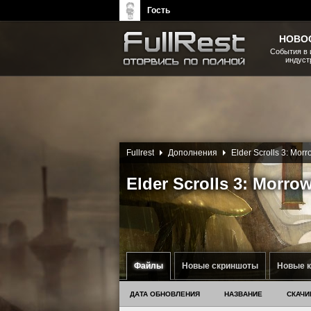
Гость
НОВО
События в 
индуст
The Elder Scrolls, Fallout,
Bethesda Softworks - статьи,
новости, дополнения
Fullrest
Дополнения
Elder Scrolls 3: Mor
Elder Scrolls 3: Morro
Файлы
Новые скриншоты
Новые 
ДАТА ОБНОВЛЕНИЯ
НАЗВАНИЕ
СКАЧИ