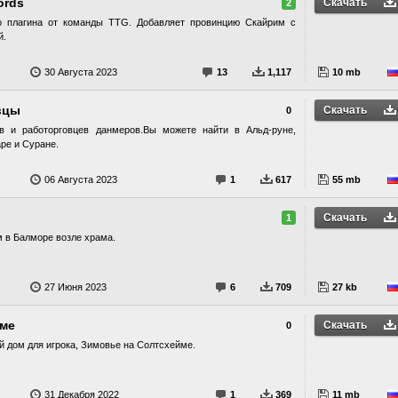
ords
Скачать
2
го плагина от команды TTG. Добавляет провинцию Скайрим с
й.
30 Августа 2023
13
1,117
10 mb
вцы
Скачать
0
ов и работорговцев данмеров.Вы можете найти в Альд-руне,
ре и Суране.
06 Августа 2023
1
617
55 mb
Скачать
1
м в Балморе возле храма.
27 Июня 2023
6
709
27 kb
йме
Скачать
0
й дом для игрока, Зимовье на Солтсхейме.
31 Декабря 2022
1
369
11 mb