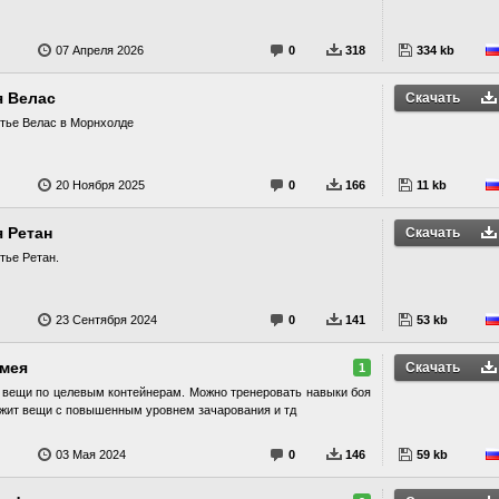
07 Апреля 2026
0
318
334 kb
я Велас
Скачать
тье Велас в Морнхолде
20 Ноября 2025
0
166
11 kb
 Ретан
Скачать
тье Ретан.
23 Сентября 2024
0
141
53 kb
Змея
Скачать
1
 вещи по целевым контейнерам. Можно тренеровать навыки боя
ржит вещи с повышенным уровнем зачарования и тд
03 Мая 2024
0
146
59 kb