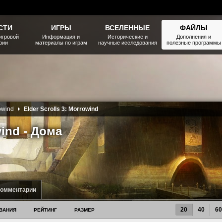
СТИ
ИГРЫ
ВСЕЛЕННЫЕ
ФАЙЛЫ
игровой
Информация и
Исторические и
Дополнения и
рии
материалы по играм
научные исследования
полезные программы
rowind
Elder Scrolls 3: Morrowind
wind - Дома
комментарии
20
40
60
ВАНИЯ
РЕЙТИНГ
РАЗМЕР