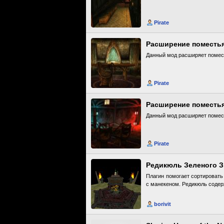
Pirate
Расширение поместь
Данный мод расширяет помес
Pirate
Расширение поместья
Данный мод расширяет помес
Pirate
Редикюль Зеленого 
Плагин помогает сортировать
с манекеном. Редикюль соде
borivit