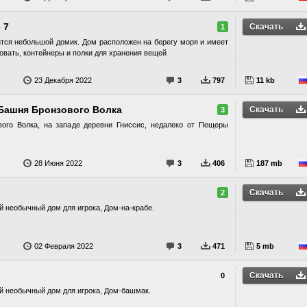
 7
Скачать
1
тся небольшой домик. Дом расположен на берегу моря и имеет
ровать, контейнеры и полки для хранения вещей
23 Декабря 2022
3
797
11 kb
\Башня Бронзового Волка
Скачать
3
ого Волка, на западе деревни Гниссис, недалеко от Пещеры
28 Июня 2022
3
406
187 mb
Скачать
2
й необычный дом для игрока, Дом-на-крабе.
02 Февраля 2022
3
471
5 mb
Скачать
0
ый необычный дом для игрока, Дом-башмак.