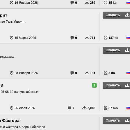
16 Января 2026
0
289
35 kb
ирит
Скачать
ье Тель Увирит.
15 Марта 2026
0
711
187 kb
Скачать
одскаала.
28 Января 2026
0
131
3 kb
08
Скачать
1
 25-08-12 на русский язык.
26 Июля 2026
7
2,018
87 mb
я Фактора
Скачать
ье Фактора в Вороньей скале.