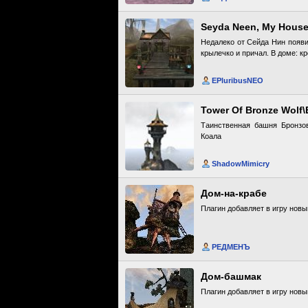
Seyda Neen, My House
Недалеко от Сейда Нин появи
крылечко и причал. В доме: к
EPluribusNEO
Tower Of Bronze Wolf
Таинственная башня Бронзов
Коала
ShadowMimicry
Дом-на-крабе
Плагин добавляет в игру новы
РЕДМЕНЪ
Дом-башмак
Плагин добавляет в игру нов