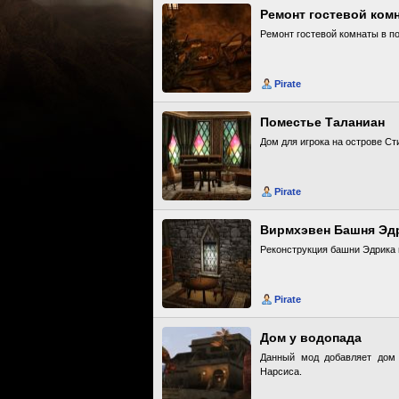
Ремонт гостевой ком
Ремонт гостевой комнаты в п
Pirate
Поместье Таланиан
Дом для игрока на острове Ст
Pirate
Вирмхэвен Башня Эд
Реконструкция башни Эдрика 
Pirate
Дом у водопада
Данный мод добавляет дом 
Нарсиса.