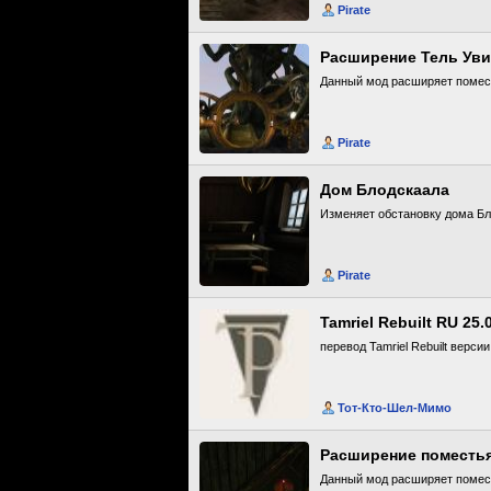
Pirate
Расширение Тель Ув
Данный мод расширяет помест
Pirate
Дом Блодскаала
Изменяет обстановку дома Бл
Pirate
Tamriel Rebuilt RU 25.
перевод Tamriel Rebuilt версии
Тот-Кто-Шел-Мимо
Расширение поместь
Данный мод расширяет помест