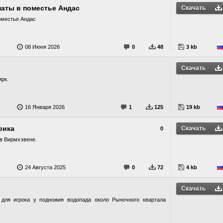
наты в поместье Андас
Скачать
оместье Андас
08 Июня 2026
0
48
3 kb
Скачать
ирк.
16 Января 2026
1
125
19 kb
рика
Скачать
0
в Вирмхэвене.
24 Августа 2025
0
72
4 kb
Скачать
для игрока у подножия водопада около Рыночного квартала