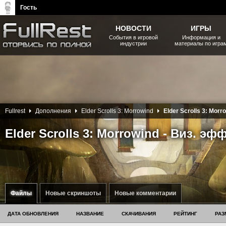
Гость
НОВОСТИ
ИГРЫ
События в игровой
Информация и
индустрии
материалы по игра
The Elder Scrolls, Fallout,
Bethesda Softworks - статьи,
новости, дополнения
Fullrest
Дополнения
Elder Scrolls 3: Morrowind
Elder Scrolls 3: Morr
Elder Scrolls 3: Morrowind - Виз. э
Файлы
Новые скриншоты
Новые комментарии
ДАТА ОБНОВЛЕНИЯ
НАЗВАНИЕ
СКАЧИВАНИЯ
РЕЙТИНГ
РАЗ