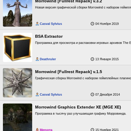
Morrowind [Fullrest Repack] v.3.2
Новая версия графической сборки Morrowind с набором геймпл
Casval Sylvius
04 Ноября 2019
BSA Extractor
Программа для просмотра и распаковки игровых архивов The Elde
Deathruler
13 Января 2015
Morrowind [Fullrest Repack] v.1.5
Графическая сборка Morrowind с набором геймплейных плагино
Casval Sylvius
07 Декабря 2014
Morrowind Graphics Extender XE (MGE XE)
Программа в тысячу раз улучшающая графику Морровинда.
Menorra
15 Ноября 2021