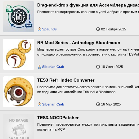
Drag-and-drop функция для Ассемблера диза
Позволяет конвертировать esp, esm в yaml и обратно простым
Spaun39
02 Ноября 2025
RR Mod Series - Anthology Bloodmoon
Мод перемещает остров Солстхейм в новое место - на 7 ячеек
от исходного расположения, в соответствии с картой из TES Ant
Siberian Crab
18 Июля 2025
TES3 Refr_Index Converter
Программа для автоматического поиска и замены значений Refr
их под наши или английские Tribunal и Bloodmoon.
Siberian Crab
16 Мая 2025
TES3-NOCDPatcher
Позволяет переключаться между оригинальным вариантом 
после патча MCP.