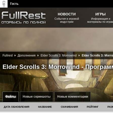
Гость
НОВОСТИ
ИГРЫ
События в игровой
Информация и
индустрии
материалы по игра
The Elder Scrolls, Fallout,
Bethesda Softworks - статьи,
новости, дополнения
Fullrest
Дополнения
Elder Scrolls 3: Morrowind
Elder Scrolls 3: Morr
Elder Scrolls 3: Morrowind - Програ
Файлы
Новые скриншоты
Новые комментарии
ДАТА ОБНОВЛЕНИЯ
НАЗВАНИЕ
СКАЧИВАНИЯ
РЕЙТИНГ
РАЗ