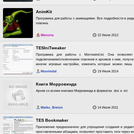
AnimKit
Программа для работы с анимациями. Все подробности в ридм
плагина.
Menorra
22 Июля 2012
TESIniTweaker
Программа для работы с Morrowind.ini. Она позволяе
подключением/отключением плагинов и архивов к ним, получа
многие игровые настройки, изменить которые можно лишь 
файла Morrowind.ini.
Moorindal
19 Июля 2014
Книги Морровинда
Архив со всеми книгами Морровинда в форматах .doc и .txt
Marku_Breton
14 Июля 2011
TES Bookmaker
Приложение предназначено для упрощения создания и редакти
проставленными абзацами, позволяет проставить теги через и