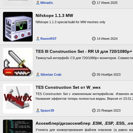
Mitradis
17 Июня 2025
Nifskope 1.1.3 MW
Nifskope 1.1.3 special build for MW meshes only
RavenRST
14 Июня 2024
TES III Construction Set - RR UI для 720/1080
Твикнутый интерфейс CS для 720/1080p+ мониторов. Совмест
Siberian Crab
05 Ноября 2023
TES Construction Set от W_wex
TES Construction Set с измененным интерфейсом. Изменен и
Названия эффектов теперь полностью видны. Версия от 23.01.
Spaun39
23 Января 2023
Ассемблер/дизассемблер .ESM, .ESP, .ESS, .
Утилита для конвертирования файлов плагинов (а равно ма