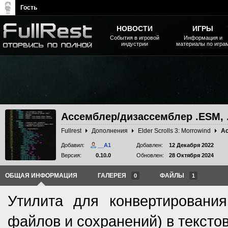
Гость
НОВОСТИ
ИГРЫ
События в игровой
Информация и
индустрии
материалы по игра
The Elder Scrolls, Fallout,
Bethesda Softworks - статьи,
новости, дополнения
Ассемблер/дизассемблер .ESM, 
Fullrest
Дополнения
Elder Scrolls 3: Morrowind
Добавил:
__A1
Добавлен:
12 Декабря 2022
Версия:
0.10.0
Обновлен:
28 Октября 2024
ОБЩАЯ ИНФОРМАЦИЯ
ГАЛЕРЕЯ
ФАЙЛЫ
0
1
Утилита для конвертировани
файлов и сохранений) в тексто