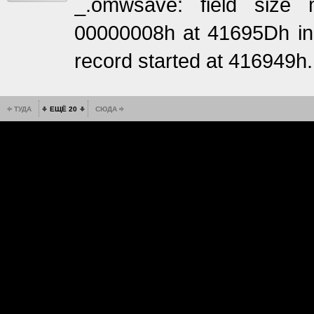
_.omwsave: field size 
00000008h at 41695Dh in
record started at 416949h.
ТУДА
ЕЩЁ 20
СЮДА