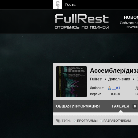
Гость
НОВО
События в 
индуст
The Elder Scrolls, Fallout,
Bethesda Softworks - статьи,
новости, дополнения
Ассемблер/диза
Fullrest
Дополнения
Добавил:
__A1
Д
Версия:
0.10.0
О
ОБЩАЯ ИНФОРМАЦИЯ
ГАЛЕРЕЯ
0
ТЭГИ:
ПРОГРАММЫ
РАЗРАБОТЧИКАМ