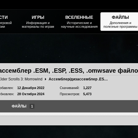
СТИ
ИГРЫ
ВСЕЛЕННЫЕ
ФАЙЛЫ
игровой
Информация и
Исторические и
Дополнения и
рии
материалы по играм
научные исследования
полезные программы
ссемблер .ESM, .ESP, .ESS, .omwsave файл
Elder Scrolls 3: Morrowind
Ассемблер/дизассемблер .ESM, .ESP, .ESS, .omwsave файлов
обавлен:
12 Декабря 2022
Скачиваний:
1,227
бновлен:
28 Октября 2024
Просмотров:
5,473
ФАЙЛЫ
1