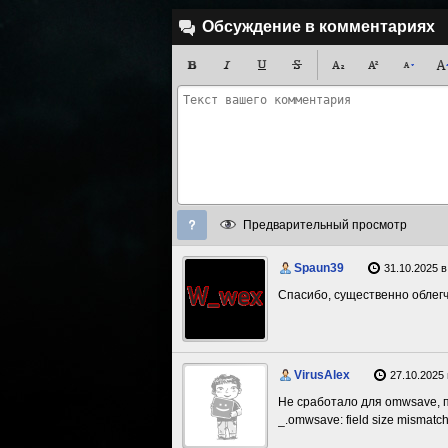
Обсуждение в комментариях
Предварительный просмотр
Spaun39
31.10.2025 в
Спасибо, существенно облег
VirusAlex
27.10.2025 
Не сработало для omwsave, 
_.omwsave: field size mismatc