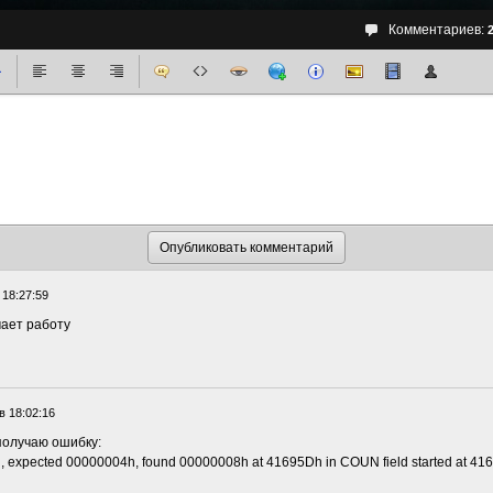
Комментариев:
 18:27:59
чает работу
в 18:02:16
получаю ошибку:
h, expected 00000004h, found 00000008h at 41695Dh in COUN field started at 416