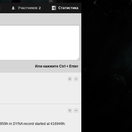
Участников:
Статистика
2
2
959h in DYNA record started at 416949h.