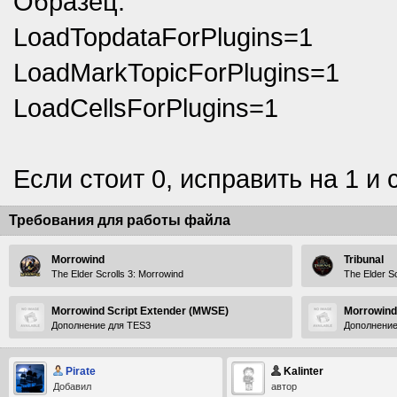
Образец:
LoadTopdataForPlugins=1
LoadMarkTopicForPlugins=1
LoadCellsForPlugins=1
Если стоит 0, исправить на 1 и
Требования для работы файла
Morrowind
Tribunal
The Elder Scrolls 3: Morrowind
The Elder Sc
Morrowind Script Extender (MWSE)
Morrowind
Дополнение для TES3
Дополнение
Pirate
Kalinter
Добавил
автор