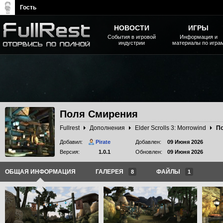
Гость
НОВОСТИ
ИГРЫ
События в игровой
Информация и
индустрии
материалы по игра
The Elder Scrolls, Fallout,
Bethesda Softworks - статьи,
новости, дополнения
Поля Смирения
Fullrest
Дополнения
Elder Scrolls 3: Morrowind
П
Добавил:
Pirate
Добавлен:
09 Июня 2026
Версия:
1.0.1
Обновлен:
09 Июня 2026
ОБЩАЯ ИНФОРМАЦИЯ
ГАЛЕРЕЯ
ФАЙЛЫ
8
1