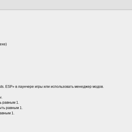
exe)
ts. ESP» в лаунчере игры или использовать менеджер модов.
ы.
ь равным 1.
ыть равным 1.
авным 1.