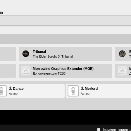
йл.
Tribunal
The Elder Scrolls 3: Tribunal
T
Morrowind Graphics Extender (MGE)
Дополнение для TES3
Д
Danae
Merlord
Автор
Автор
Комментариев: