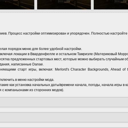
риев. Процесс настройки оптимизирован и упорядочен. Полностью настройте 
елая порядок меню для более удобной настройки.
включая локации в Вварденфелле и остальном Тамриэле (Материковый Морро
есятка предложенных стартовых мест, которые можно выбирать случайным о
дания, написанные Danae.
яющими старт игры, включая: Merlord's Character Backgrounds, Ahead of 
ключить в меню настройки мода.
кие как установка начальных даты/времени начала, погоды, начала игры в к
я с компаньонами из сторонних модов).