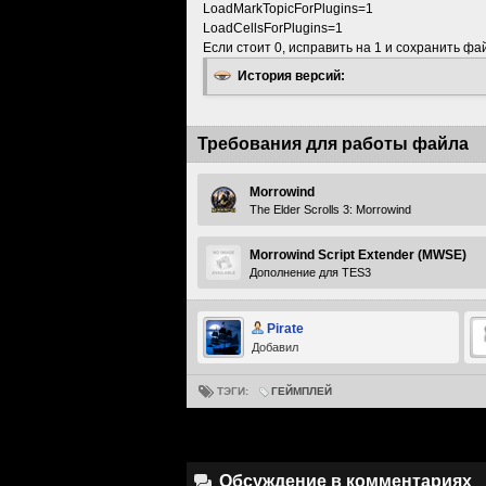
LoadMarkTopicForPlugins=1
LoadCellsForPlugins=1
Если стоит 0, исправить на 1 и сохранить фа
История версий:
Требования для работы файла
Morrowind
The Elder Scrolls 3: Morrowind
Morrowind Script Extender (MWSE)
Дополнение для TES3
Pirate
Добавил
ТЭГИ:
ГЕЙМПЛЕЙ
Обсуждение в комментариях