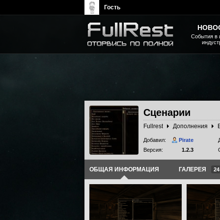
Гость
НОВО
События в 
индуст
The Elder Scrolls, Fallout,
Bethesda Softworks - статьи,
новости, дополнения
Сценарии
Fullrest
Дополнения
Добавил:
Pirate
Версия:
1.2.3
ОБЩАЯ ИНФОРМАЦИЯ
ГАЛЕРЕЯ
24