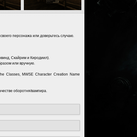
своего персонажа или доверьтесь случаю.
винд, Скайрим и Киродиил).
бразом или вручную.
the Classes, MWSE Character Creation Name
ачестве оборотня/вампира.