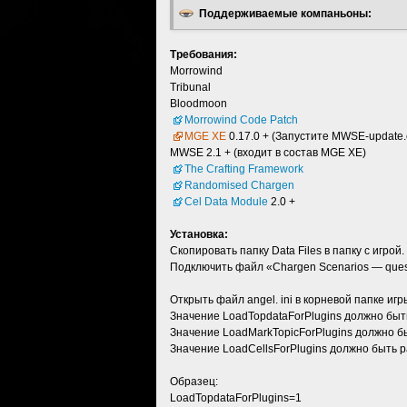
Поддерживаемые компаньоны:
Требования:
Morrowind
Tribunal
Bloodmoon
Morrowind Code Patch
MGE XE
0.17.0 + (Запустите MWSE-update.
MWSE 2.1 + (входит в состав MGE XE)
The Crafting Framework
Randomised Chargen
Cel Data Module
2.0 +
Установка:
Скопировать папку Data Files в папку с игрой.
Подключить файл «Chargen Scenarios — ques
Открыть файл angel. ini в корневой папке игр
Значение LoadTopdataForPlugins должно быт
Значение LoadMarkTopicForPlugins должно б
Значение LoadCellsForPlugins должно быть р
Образец:
LoadTopdataForPlugins=1