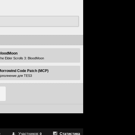
BloodMoon
he Elder Scrolls 3: BloodMoon
Morrowind Code Patch (MCP)
ополнение для TES3
Участников:
Статистика
0
0