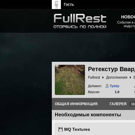
Гость
НОВО
События в 
индуст
The Elder Scrolls, Fallout,
Bethesda Softworks - статьи,
новости, дополнения
Ретекстур Вва
Fullrest
Дополнения
Добавил:
Tyddy
Версия:
1.0
ОБЩАЯ ИНФОРМАЦИЯ
ГАЛЕРЕЯ
11
Необходимые компоненты
MQ Textures