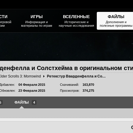
СТИ
ИГРЫ
ВСЕЛЕННЫЕ
ФАЙЛЫ
игровой
Информация и
Исторические и
Дополнения и
рии
материалы по играм
научные исследования
полезные программы
рденфелла и Солстхейма в оригинальном ст
Elder Scrolls 3: Morrowind
Ретекстур Вварденфелла и Солстхейма в оригинальном стиле
Добавлен:
04 Февраля 2015
Скачиваний:
163,870
Обновлен:
23 Февраля 2015
Просмотров:
374,275
ФАЙЛЫ
5
4