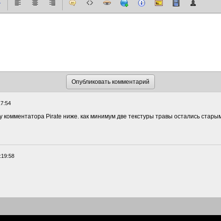
17:54
и у комментатора Pirate ниже. как минимум две текстуры травы остались ста
:19:58