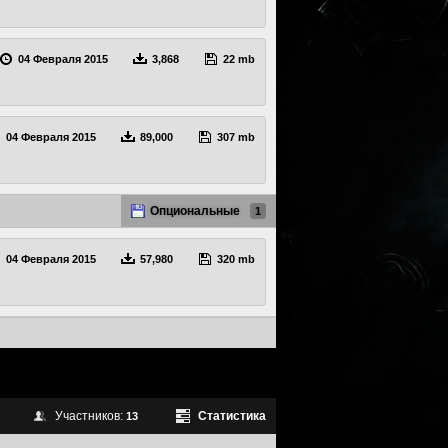
04 Февраля 2015
3,868
22 mb
04 Февраля 2015
89,000
307 mb
Опциональные
1
04 Февраля 2015
57,980
320 mb
Участников:
Статистика
13